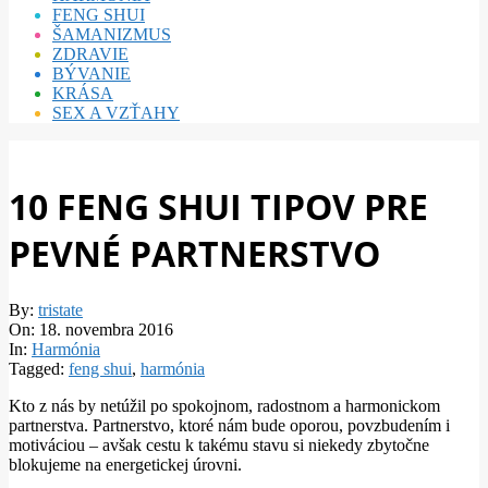
FENG SHUI
ŠAMANIZMUS
ZDRAVIE
BÝVANIE
KRÁSA
SEX A VZŤAHY
10 FENG SHUI TIPOV PRE
PEVNÉ PARTNERSTVO
By:
tristate
On:
18. novembra 2016
In:
Harmónia
Tagged:
feng shui
,
harmónia
Kto z nás by netúžil po spokojnom, radostnom a harmonickom
partnerstva. Partnerstvo, ktoré nám bude oporou, povzbudením i
motiváciou – avšak cestu k takému stavu si niekedy zbytočne
blokujeme na energetickej úrovni.