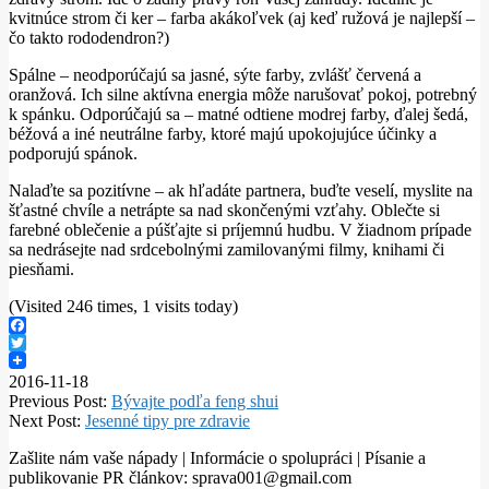
kvitnúce strom či ker – farba akákoľvek (aj keď ružová je najlepší –
čo takto rododendron?)
Spálne – neodporúčajú sa jasné, sýte farby, zvlášť červená a
oranžová. Ich silne aktívna energia môže narušovať pokoj, potrebný
k spánku. Odporúčajú sa – matné odtiene modrej farby, ďalej šedá,
béžová a iné neutrálne farby, ktoré majú upokojujúce účinky a
podporujú spánok.
Nalaďte sa pozitívne – ak hľadáte partnera, buďte veselí, myslite na
šťastné chvíle a netrápte sa nad skončenými vzťahy. Oblečte si
farebné oblečenie a púšťajte si príjemnú hudbu. V žiadnom prípade
sa nedrásejte nad srdcebolnými zamilovanými filmy, knihami či
piesňami.
(Visited 246 times, 1 visits today)
Facebook
Twitter
2016-11-18
Previous Post:
Bývajte podľa feng shui
Next Post:
Jesenné tipy pre zdravie
Zašlite nám vaše nápady | Informácie o spolupráci | Písanie a
publikovanie PR článkov: sprava001@gmail.com