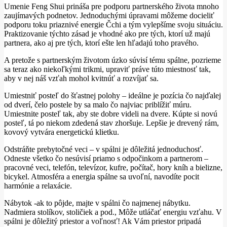
Umenie Feng Shui prináša pre podporu partnerského života mnoho
zaujímavých podnetov. Jednoduchými úpravami môžeme docieliť
podporu toku priaznivé energie Čchi a tým vylepšíme svoju situáciu.
Praktizovanie týchto zásad je vhodné ako pre tých, ktorí už majú
partnera, ako aj pre tých, ktorí ešte len hľadajú toho pravého.
A pretože s partnerským životom úzko súvisí tému spálne, pozrieme
sa teraz ako niekoľkými trikmi, upraviť práve túto miestnosť tak,
aby v nej náš vzťah mohol kvitnúť a rozvíjať sa.
Umiestniť posteľ do šťastnej polohy – ideálne je pozícia čo najďalej
od dverí, čelo postele by sa malo čo najviac priblížiť múru.
Umiestnite posteľ tak, aby ste dobre videli na dvere. Kúpte si novú
posteľ, tá po niekom zdedená stav zhoršuje. Lepšie je drevený rám,
kovový vytvára energetickú klietku.
Odstráňte prebytočné veci – v spálni je dôležitá jednoduchosť.
Odneste všetko čo nesúvisí priamo s odpočinkom a partnerom –
pracovné veci, telefón, televízor, kufre, počítač, hory kníh a bielizne,
bicykel. Atmosféra a energia spálne sa uvoľní, navodíte pocit
harmónie a relaxácie.
Nábytok -ak to pôjde, majte v spálni čo najmenej nábytku.
Nadmiera stolíkov, stoličiek a pod., Môže utláčať energiu vzťahu. V
spálni je dôležitý priestor a voľnosť! Ak Vám priestor pripadá