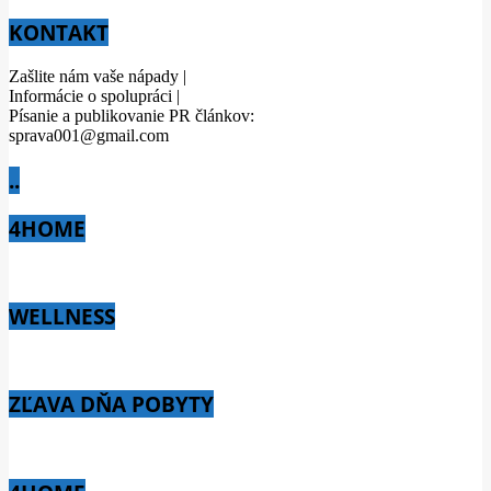
KONTAKT
Zašlite nám vaše nápady |
Informácie o spolupráci |
Písanie a publikovanie PR článkov:
sprava001@gmail.com
..
4HOME
WELLNESS
ZĽAVA DŇA POBYTY