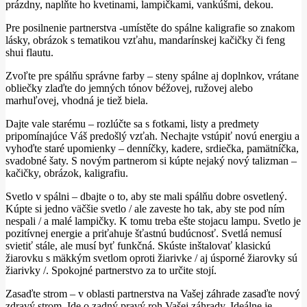
prázdny, naplňte ho kvetinami, lampičkami, vankúšmi, dekou.
Pre posilnenie partnerstva -umístěte do spálne kaligrafie so znakom
lásky, obrázok s tematikou vzťahu, mandarínskej kačičky či feng
shui flautu.
Zvoľte pre spálňu správne farby – steny spálne aj doplnkov, vrátane
obliečky zlaďte do jemných tónov béžovej, ružovej alebo
marhuľovej, vhodná je tiež biela.
Dajte vale starému – rozlúčte sa s fotkami, listy a predmety
pripomínajúce Váš predošlý vzťah. Nechajte vstúpiť novú energiu a
vyhoďte staré upomienky – denníčky, kadere, srdiečka, pamätníčka,
svadobné šaty. S novým partnerom si kúpte nejaký nový talizman –
kačičky, obrázok, kaligrafiu.
Svetlo v spálni – dbajte o to, aby ste mali spálňu dobre osvetlený.
Kúpte si jedno väčšie svetlo / ale zaveste ho tak, aby ste pod ním
nespali / a malé lampičky. K tomu treba ešte stojacu lampu. Svetlo je
pozitívnej energie a priťahuje šťastnú budúcnosť. Svetlá nemusí
svietiť stále, ale musí byť funkčná. Skúste inštalovať klasickú
žiarovku s mäkkým svetlom oproti žiarivke / aj úsporné žiarovky sú
žiarivky /. Spokojné partnerstvo za to určite stojí.
Zasaďte strom – v oblasti partnerstva na Vašej záhrade zasaďte nový
zdravý strom. Ide o zadný pravý roh Vašej záhrady. Ideálne je