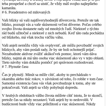
teba prospešné a chceš sa uistiť, že vždy máš svojho najlepšieho
kamaráta.
# 6. Poradenstvo od milovaných
Vaši blízky sú vaši najdôveryhodnejší dôvercovia. Pretože ste tak
blízko, poznajú vás a vaše skúsenosti veľmi dôverne. Počas celého
svojho života dostanete rady od mnohých ľudí. Niektoré z týchto
rád budú užitočné a niektoré z nich nebudú. Keď táto rada pochádza
od blízkeho, má však trochu väčšiu váhu.
Vaši anjeli nemôžu vždy vás ovplyvniť, ale môžu povzbudiť svojich
blízkych, aby vám poslali rady, že by ste boli ochotnejší prijať.
Nezabudnite aktívne zvážiť akúkoľvek pomoc, ktorú vám dáva
blízky, najmä ak má táto osoba viac skúseností ako vy v tejto oblasti.
Tieto návrhy vám dokážu pomôcť pri správnom rozhodovaní.
# 7. Plynutie času
Čas je plynulý. Minút sa môže cítiť, akoby to prechádzalo v
okamihu alebo tisíc rokov, v závislosti od toho, čo robíte v tom čase.
Samotná existencia času vás však povzbudzuje k tomu, aby ste
pokračovali. Vaši anjeli sa vždy pohybujú dopredu.
V hrubých obdobiach vášho života môžete cítiť istotu, že to skončí,
pretože čas sa nikdy nezastaví; Vaši anjeli by to nedovolili. V
budúcnosti bude vždy viac príležitostí a viac skúseností. Nikdy