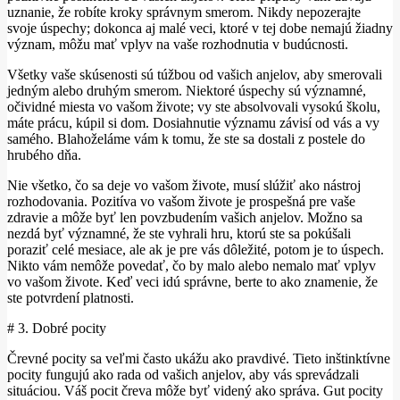
uznanie, že robíte kroky správnym smerom. Nikdy nepozerajte
svoje úspechy; dokonca aj malé veci, ktoré v tej dobe nemajú žiadny
význam, môžu mať vplyv na vaše rozhodnutia v budúcnosti.
Všetky vaše skúsenosti sú túžbou od vašich anjelov, aby smerovali
jedným alebo druhým smerom. Niektoré úspechy sú významné,
očividné miesta vo vašom živote; vy ste absolvovali vysokú školu,
máte prácu, kúpil si dom. Dosiahnutie významu závisí od vás a vy
samého. Blahoželáme vám k tomu, že ste sa dostali z postele do
hrubého dňa.
Nie všetko, čo sa deje vo vašom živote, musí slúžiť ako nástroj
rozhodovania. Pozitíva vo vašom živote je prospešná pre vaše
zdravie a môže byť len povzbudením vašich anjelov. Možno sa
nezdá byť významné, že ste vyhrali hru, ktorú ste sa pokúšali
poraziť celé mesiace, ale ak je pre vás dôležité, potom je to úspech.
Nikto vám nemôže povedať, čo by malo alebo nemalo mať vplyv
vo vašom živote. Keď veci idú správne, berte to ako znamenie, že
ste potvrdení platnosti.
# 3. Dobré pocity
Črevné pocity sa veľmi často ukážu ako pravdivé. Tieto inštinktívne
pocity fungujú ako rada od vašich anjelov, aby vás sprevádzali
situáciou. Váš pocit čreva môže byť videný ako správa. Gut pocity