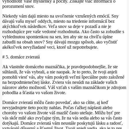
vyhodnotiť vaše myšlienky a pocity. Získajte viac informácií o
porozumení snov.
Niekedy vám dajú miesto na uvoľnenie vzrušených emócií. Sny
dávajú vašu myseľ oddych, miesto na triedenie informácií bez
akýchkoľvek následkov. Veľa snov sa deje v pozadí a nie je
rozhodujúce pre vaše vedomé rozhodnutia. Ako často sa zobudíte s
vyblednutou spomienkou na sen, len aby ste na chvíľu úplne
zabudli na obsah snov? Sny dávajú mozgu spôsob, ako vyčistiť
akékoľvek nevyžiadané veci, ktoré už nepotrebujete.
# 5. domáce zvieratá
Ak vlastníte domáceho maznáčika, je pravdepodobnejšie, že ste
súhlasili, že vás vybrali, a nie naopak. Je to preto, že tvoji anjeli
pomohli viesť vás, aby vám poskytli veľmi špeciálne puto založené
na bezpodmienečnej láske. Zviera vás nesúdi na základe vašich
názorov alebo možností. Váš vzťah s vaším maznáčikom je zdrojom
pohodlia a šťastia vo vašom živote.
Domáce zvieratá môžu často povedať, ako sa cítite, aj keď
nevyjadrujete tieto pocity nahlas. Počas ťažkej náplasti alebo
choroby vo vašom živote váš mazlíč často utešuje. Môžu byť pre
vás skôr milé ako zvyčajne tým, že na vás sedia alebo sa vás často
dotýkajú. Domáce zvieratá vám neustále poskytujú lásku a radosť,
vytvárajú dôverný a šťastný život. Tvoji anjeli vedia, ako je to pre