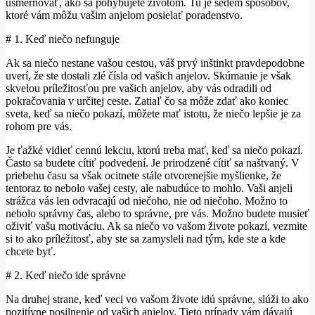
usmerňovať, ako sa pohybujete životom. Tu je sedem spôsobov,
ktoré vám môžu vašim anjelom posielať poradenstvo.
# 1. Keď niečo nefunguje
Ak sa niečo nestane vašou cestou, váš prvý inštinkt pravdepodobne
uverí, že ste dostali zlé čísla od vašich anjelov. Skúmanie je však
skvelou príležitosťou pre vašich anjelov, aby vás odradili od
pokračovania v určitej ceste. Zatiaľ čo sa môže zdať ako koniec
sveta, keď sa niečo pokazí, môžete mať istotu, že niečo lepšie je za
rohom pre vás.
Je ťažké vidieť cennú lekciu, ktorú treba mať, keď sa niečo pokazí.
Často sa budete cítiť podvedení. Je prirodzené cítiť sa naštvaný. V
priebehu času sa však ocitnete stále otvorenejšie myšlienke, že
tentoraz to nebolo vašej cesty, ale nabudúce to mohlo. Vaši anjeli
strážca vás len odvracajú od niečoho, nie od niečoho. Možno to
nebolo správny čas, alebo to správne, pre vás. Možno budete musieť
oživiť vašu motiváciu. Ak sa niečo vo vašom živote pokazí, vezmite
si to ako príležitosť, aby ste sa zamysleli nad tým, kde ste a kde
chcete byť.
# 2. Keď niečo ide správne
Na druhej strane, keď veci vo vašom živote idú správne, slúži to ako
pozitívne posilnenie od vašich anjelov. Tieto prípady vám dávajú