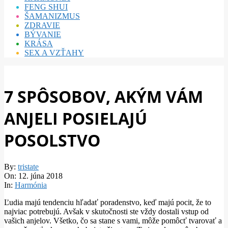
FENG SHUI
ŠAMANIZMUS
ZDRAVIE
BÝVANIE
KRÁSA
SEX A VZŤAHY
7 SPÔSOBOV, AKÝM VÁM
ANJELI POSIELAJÚ
POSOLSTVO
By:
tristate
On:
12. júna 2018
In:
Harmónia
Ľudia majú tendenciu hľadať poradenstvo, keď majú pocit, že to
najviac potrebujú. Avšak v skutočnosti ste vždy dostali vstup od
vašich anjelov. Všetko, čo sa stane s vami, môže pomôcť tvarovať a