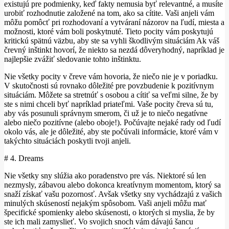
existujú pre podmienky, keď fakty nemusia byť relevantné, a musíte
urobiť rozhodnutie založené na tom, ako sa cítite. Vaši anjeli vám
môžu pomôcť pri rozhodovaní a vytváraní názorov na ľudí, miesta a
možnosti, ktoré vám boli poskytnuté. Tieto pocity vám poskytujú
kritickú spätnú väzbu, aby ste sa vyhli škodlivým situáciám Ak váš
črevný inštinkt hovorí, že niekto sa nezdá dôveryhodný, napríklad je
najlepšie zvážiť sledovanie tohto inštinktu.
Nie všetky pocity v čreve vám hovoria, že niečo nie je v poriadku.
V skutočnosti sú rovnako dôležité pre povzbudenie k pozitívnym
situáciám. Môžete sa stretnúť s osobou a cítiť sa veľmi silne, že by
ste s nimi chceli byť napríklad priateľmi. Vaše pocity čreva sú tu,
aby vás posunuli správnym smerom, či už je to niečo negatívne
alebo niečo pozitívne (alebo oboje!). Počúvajte nejaké rady od ľudí
okolo vás, ale je dôležité, aby ste počúvali informácie, ktoré vám v
takýchto situáciách poskytli tvoji anjeli.
# 4. Dreams
Nie všetky sny slúžia ako poradenstvo pre vás. Niektoré sú len
nezmysly, zábavou alebo dokonca kreatívnym momentom, ktorý sa
snaží získať vašu pozornosť. Avšak všetky sny vychádzajú z vašich
minulých skúseností nejakým spôsobom. Vaši anjeli môžu mať
špecifické spomienky alebo skúsenosti, o ktorých si myslia, že by
ste ich mali zamyslieť. Vo svojich snoch vám dávajú šancu