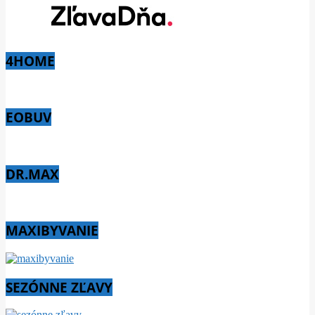
4HOME
EOBUV
DR.MAX
MAXIBYVANIE
SEZÓNNE ZĽAVY