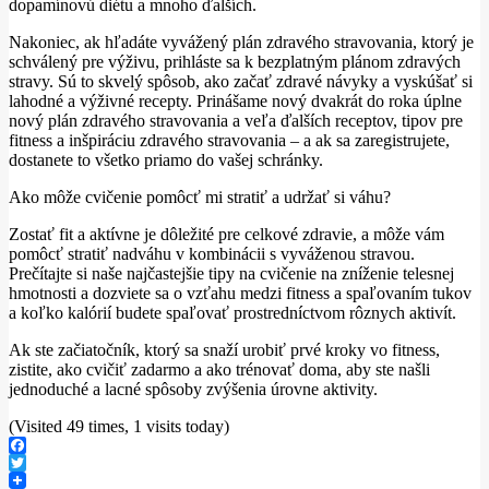
dopamínovú diétu a mnoho ďalších.
Nakoniec, ak hľadáte vyvážený plán zdravého stravovania, ktorý je
schválený pre výživu, prihláste sa k bezplatným plánom zdravých
stravy.
Sú to skvelý spôsob, ako začať zdravé návyky a vyskúšať si
lahodné a výživné recepty.
Prinášame nový dvakrát do roka úplne
nový plán zdravého stravovania a veľa ďalších receptov, tipov pre
fitness a inšpiráciu zdravého stravovania – a ak sa zaregistrujete,
dostanete to všetko priamo do vašej schránky.
Ako môže cvičenie pomôcť mi stratiť a udržať si váhu?
Zostať fit a aktívne je dôležité pre celkové zdravie, a môže vám
pomôcť stratiť nadváhu v kombinácii s vyváženou stravou.
Prečítajte si naše najčastejšie tipy na cvičenie na zníženie telesnej
hmotnosti a dozviete sa o vzťahu medzi fitness a spaľovaním tukov
a koľko kalórií budete spaľovať prostredníctvom rôznych aktivít.
Ak ste začiatočník, ktorý sa snaží urobiť prvé kroky vo fitness,
zistite, ako cvičiť zadarmo a ako trénovať doma, aby ste našli
jednoduché a lacné spôsoby zvýšenia úrovne aktivity.
(Visited 49 times, 1 visits today)
Facebook
Twitter