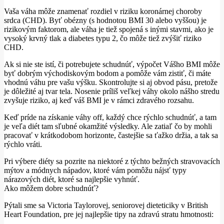
Vaša váha môže znamenať rozdiel v riziku koronárnej choroby
srdca (CHD).
Byť obézny (s hodnotou BMI 30 alebo vyššou) je
rizikovým faktorom, ale váha je tiež spojená s inými stavmi, ako je
vysoký krvný tlak a diabetes typu 2, čo môže tiež zvýšiť riziko
CHD.
Ak si nie ste istí, či potrebujete schudnúť, výpočet Vášho BMI môže
byť dobrým východiskovým bodom a pomôže vám zistiť, či máte
vhodnú váhu pre vašu výšku.
Skontrolujte si aj obvod pásu, pretože
je dôležité aj tvar tela.
Nosenie príliš veľkej váhy okolo nášho stredu
zvyšuje riziko, aj keď váš BMI je v rámci zdravého rozsahu.
Keď príde na získanie váhy off, každý chce rýchlo schudnúť, a tam
je veľa diét tam sľubné okamžité výsledky.
Ale zatiaľ čo by mohli
pracovať v krátkodobom horizonte, častejšie sa ťažko držia, a tak sa
rýchlo vráti.
Pri výbere diéty sa pozrite na niektoré z týchto bežných stravovacích
mýtov a módnych nápadov, ktoré vám pomôžu nájsť typy
nárazových diét, ktoré sa najlepšie vyhnúť.
Ako môžem dobre schudnúť?
Pýtali sme sa Victoria Taylorovej, seniorovej dieteticiky v British
Heart Foundation, pre jej najlepšie tipy na zdravú stratu hmotnosti: