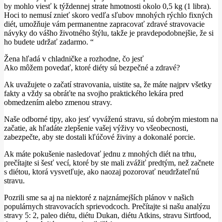
by mohlo viesť k týždennej strate hmotnosti okolo 0,5 kg (1 libra).
Hoci to nemusí znieť skoro vedľa sľubov mnohých rýchlo fixných
diét, umožňuje vám permanentne zapracovať zdravé stravovacie
návyky do vášho životného štýlu, takže je pravdepodobnejšie, že si
ho budete udržať zadarmo. “
Žena hľadá v chladničke a rozhodne, čo jesť
Ako môžem povedať, ktoré diéty sú bezpečné a zdravé?
Ak uvažujete o začatí stravovania, uistite sa, že máte najprv všetky
fakty a vždy sa obráťte na svojho praktického lekára pred
obmedzením alebo zmenou stravy.
Naše odborné tipy, ako jesť vyváženú stravu, sú dobrým miestom na
začatie, ak hľadáte zlepšenie vašej výživy vo všeobecnosti,
zabezpečte, aby ste dostali kľúčové živiny a dokonalé porcie.
Ak máte pokušenie nasledovať jednu z mnohých diét na trhu,
prečítajte si šesť vecí, ktoré by ste mali zvážiť predtým, než začnete
s diétou, ktorá vysvetľuje, ako naozaj pozorovať neudržateľnú
stravu.
Pozrili sme sa aj na niektoré z najznámejších plánov v našich
populárnych stravovacích sprievodcoch.
Prečítajte si našu analýzu
stravy 5: 2, paleo diétu, diétu Dukan, diétu Atkins, stravu Sirtfood,