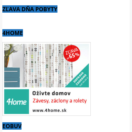
ZĽAVA DŇA POBYTY
4HOME
EOBUV