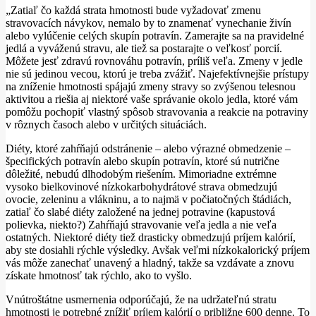
„Zatiaľ čo každá strata hmotnosti bude vyžadovať zmenu
stravovacích návykov, nemalo by to znamenať vynechanie živín
alebo vylúčenie celých skupín potravín.
Zamerajte sa na pravidelné
jedlá a vyváženú stravu, ale tiež sa postarajte o veľkosť porcií.
Môžete jesť zdravú rovnováhu potravín, príliš veľa.
Zmeny v jedle
nie sú jedinou vecou, ​​ktorú je treba zvážiť.
Najefektívnejšie prístupy
na zníženie hmotnosti spájajú zmeny stravy so zvýšenou telesnou
aktivitou a riešia aj niektoré vaše správanie okolo jedla, ktoré vám
pomôžu pochopiť vlastný spôsob stravovania a reakcie na potraviny
v rôznych časoch alebo v určitých situáciách.
Diéty, ktoré zahŕňajú odstránenie – alebo výrazné obmedzenie –
špecifických potravín alebo skupín potravín, ktoré sú nutrične
dôležité, nebudú dlhodobým riešením.
Mimoriadne extrémne
vysoko bielkovinové nízkokarbohydrátové strava obmedzujú
ovocie, zeleninu a vlákninu, a to najmä v počiatočných štádiách,
zatiaľ čo slabé diéty založené na jednej potravine (kapustová
polievka, niekto?) Zahŕňajú stravovanie veľa jedla a nie veľa
ostatných.
Niektoré diéty tiež drasticky obmedzujú príjem kalórií,
aby ste dosiahli rýchle výsledky.
Avšak veľmi nízkokalorický príjem
vás môže zanechať unavený a hladný, takže sa vzdávate a znovu
získate hmotnosť tak rýchlo, ako to vyšlo.
Vnútroštátne usmernenia odporúčajú, že na udržateľnú stratu
hmotnosti je potrebné znížiť príjem kalórií o približne 600 denne.
To