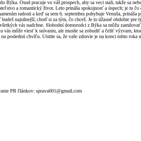
e do Býka. Osud pracuje vo váš prospech, aby sa veci stali, takže sa ne
teľstvo a romantický život. Leto prináša spokojnosť a úspech; je tu čo 
namením radosti a keď sa sem 6. septembra pohybuje Venuša, prináša po
 budeš najsilnejší; choď si za tým, čo chceš. Je to úžasné obdobie pre 
a všetkých vás nadchne. Slobodní domorodci z Býka sa môžu zamilovať.
bra vás môže viesť k snívaniu, ale musíte sa zobudiť a čeliť výzvam, k
 poslednú chvíľu. Uistite sa, že vaše zdravie je na konci tohto roka na
ikovanie PR článkov: sprava001@gmail.com