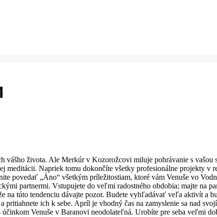
1
h vášho života. Ale Merkúr v Kozorožcovi miluje pohrávanie s vašou s
ej meditácii. Napriek tomu dokončíte všetky profesionálne projekty v r
nite povedať „Áno“ všetkým príležitostiam, ktoré vám Venuše vo Vodná
tickými partnermi. Vstupujete do veľmi radostného obdobia; majte na pa
e na túto tendenciu dávajte pozor. Budete vyhľadávať veľa aktivít a b
e a pritiahnete ich k sebe. Apríl je vhodný čas na zamyslenie sa nad s
s účinkom Venuše v Baranovi neodolateľná. Urobíte pre seba veľmi dob