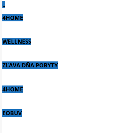
..
4HOME
WELLNESS
ZĽAVA DŇA POBYTY
4HOME
EOBUV