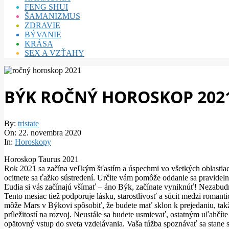
FENG SHUI
ŠAMANIZMUS
ZDRAVIE
BÝVANIE
KRÁSA
SEX A VZŤAHY
BÝK ROČNÝ HOROSKOP 202
By:
tristate
On:
22. novembra 2020
In:
Horoskopy
Horoskop Taurus 2021
Rok 2021 sa začína veľkým šťastím a úspechmi vo všetkých oblastiac
ocitnete sa ťažko sústredení. Určite vám pomôže oddanie sa pravideln
Ľudia si vás začínajú všímať – áno Býk, začínate vyniknúť! Nezabud
Tento mesiac tiež podporuje lásku, starostlivosť a súcit medzi roman
môže Mars v Býkovi spôsobiť, že budete mať sklon k prejedaniu, takž
príležitostí na rozvoj. Neustále sa budete usmievať, ostatným uľahčít
opätovný vstup do sveta vzdelávania. Vaša túžba spoznávať sa stane 