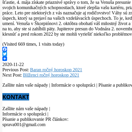
šťastie, 4. mája získate priaznivé správy o tom, že sa Venuša presuni
svojich komunikačných schopnostiach, ktoré zlepšia vašu kariéru, pria
práce. Leto pre niektorých z vás naznačuje aj rodičovstvo! Váhy sú z
úspech, ktorý sa prejaví na vašich vzdelávacích úspechoch. To je, keď
umení. Venuša v Škorpiónovi 2. októbra obohatí váš milostný život 
na to, aby ste si zahĺbili päty. Jupiterov presun do Vodnára 2. novem
klesnúť a pred rokom 2022 by ste mohli vyriešiť niekoľko problémov na
(Visited 669 times, 1 visits today)
Facebook
Twitter
2020-11-22
Previous Post:
Baran ročný horoskop 2021
Next Post:
Blíženci ročný horoskop 2021
Zašlite nám vaše nápady | Informácie o spolupráci | Písanie a publ
KONTAKT
Zašlite nám vaše nápady |
Informácie o spolupráci |
Písanie a publikovanie PR článkov:
sprava001@gmail.com