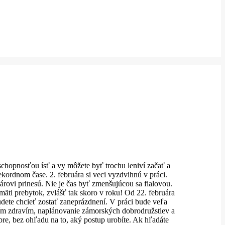
chopnosťou ísť a vy môžete byť trochu leniví začať a
ekordnom čase. 2. februára si veci vyzdvihnú v práci.
rovi prinesú. Nie je čas byť zmenšujúcou sa fialovou.
mäti prebytok, zvlášť tak skoro v roku! Od 22. februára
udete chcieť zostať zaneprázdnení. V práci bude veľa
vojím zdravím, naplánovanie zámorských dobrodružstiev a
re, bez ohľadu na to, aký postup urobíte. Ak hľadáte