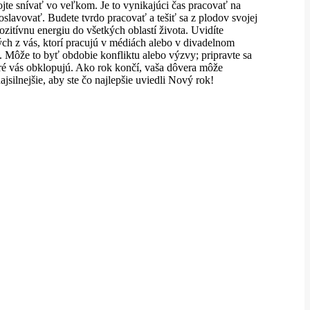
bojte snívať vo veľkom. Je to vynikajúci čas pracovať na
oslavovať. Budete tvrdo pracovať a tešiť sa z plodov svojej
zitívnu energiu do všetkých oblastí života. Uvidíte
tých z vás, ktorí pracujú v médiách alebo v divadelnom
 Môže to byť obdobie konfliktu alebo výzvy; pripravte sa
toré vás obklopujú. Ako rok končí, vaša dôvera môže
jsilnejšie, aby ste čo najlepšie uviedli Nový rok!