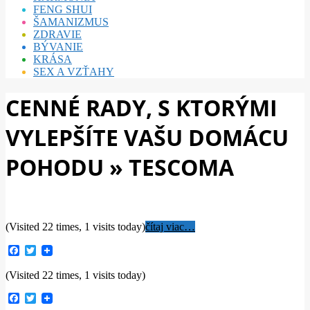
FENG SHUI
ŠAMANIZMUS
ZDRAVIE
BÝVANIE
KRÁSA
SEX A VZŤAHY
CENNÉ RADY, S KTORÝMI
VYLEPŠÍTE VAŠU DOMÁCU
POHODU »
TESCOMA
(Visited 22 times, 1 visits today)
čítaj viac…
Facebook
Twitter
(Visited 22 times, 1 visits today)
Facebook
Twitter