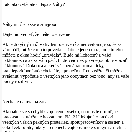
Tak, ako zvládate chlapa s Váhy?
Váhy muž v láske a smeje sa
Dajte mu vedieť, že máte rozdrvenie
Ak je dotyčný muž Váhy len rozdrvený a neuvedomuje si, že sa
vám páči, môžete mu to povedať. Toto je jeden muž, pre ktorého
môžete z okna hodiť „pravidlá“. Bude mi lichotený z vašej
náklonnosti a ak sa vám páči, bude viac než pravdepodobne vracať
náklonnosť. Dokonca aj keď vás nemá rád romanticky,
pravdepodobne bude chcieť byť priateľmi. Len zvážte, či môžete
zvládnuť vypočutie o všetkých jeho dobytiach bez toho, aby sa vaše
pocity rozdrvili.
Nechajte datovania začať
Akonáhle ste sa chytil svoju cenu, všetko, čo musíte urobiť, je
pracovať na udržanie ho záujem. Plán? Udržujte ho preč od
všetkých vašich pekných priateľiek, spolupracovníkov a sestier, a
čokoľvek robíte, nikdy ho nenechávajte osamote s nikým z nich na