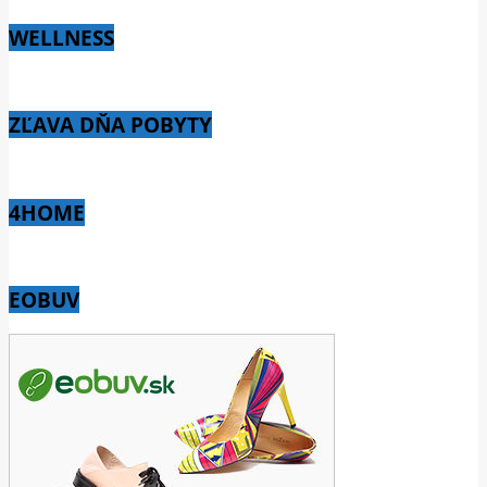
WELLNESS
ZĽAVA DŇA POBYTY
4HOME
EOBUV