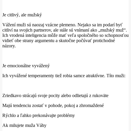
Je citlivý, ale mužský
Vážení muži sú naozaj vzácne plemeno. Nejako sa im podarí byť
citliví na svojich partnerov, ale stále sú vnímaní ako „mužský muž“.
Ich vrodená inteligencia môže mať veľa spoločného so schopnosťou
vidieť obe strany argumentu a skutočne počúvať protichodné
názory.
Je emocionálne vyvážený
Ich vyvážené temperamenty tiež robia samce atraktívne. Títo muži:
Zriedkavo strácajú svoje pocity alebo odlietajú z rukoväte
Majú tendenciu zostať v pohode, pokoj a zhromaždené
Rýchlo a ľahko prekonávajte problémy
Ak milujete muža Váhy