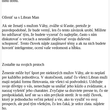
dlhú dobu.
Oženiť sa s Libran Man
Ak ste ženatý s mužom Váhy, zvážte si šťastie, pretože je
pravdepodobné, že bude verný, len čo tento záväzok urobí. Môžete
ho udržiavať tým, že budete vyzerať čo najlepšie, často s ním
diskutovať o veciach a neustále zlepšovať svoju duševnú
schopnosť. Tento človek nájde zaujímavé témy a ak na nich budete
hovoriť inteligentne, ocení vaše vedomosti a hĺbku.
Zostaňte na svojich prstoch
Ženenie môže byť šport pre niektorých mužov Váhy, ale to neplatí
pre každého jednotlivca. V skutočnosti, zatiaľ čo všetci Libran muži
majú nejakú formu flirtovania, nie všetci sú podvodníci. Udržujte
svoje dôvtipy o vás, nenechajte sa unášať jeho kúzlo a zvádzanie, a
naozaj vyšetriť jeho charakter. Zvyčajne sa dozviete presne to, čo ste
predpokladali, keď ste sa s ním prvýkrát stretli: Je to milý človek,
ktorý je jednoducho veľmi pekný a vie, ako to využiť vo svoj
prospech, ale pod tým všetkým, čo len čaká, je srdce zlata. nájdete
ho.