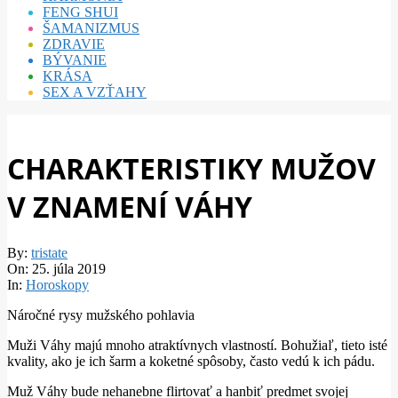
FENG SHUI
ŠAMANIZMUS
ZDRAVIE
BÝVANIE
KRÁSA
SEX A VZŤAHY
CHARAKTERISTIKY MUŽOV
V ZNAMENÍ VÁHY
By:
tristate
On:
25. júla 2019
In:
Horoskopy
Náročné rysy mužského pohlavia
Muži Váhy majú mnoho atraktívnych vlastností. Bohužiaľ, tieto isté
kvality, ako je ich šarm a koketné spôsoby, často vedú k ich pádu.
Muž Váhy bude nehanebne flirtovať a hanbiť predmet svojej