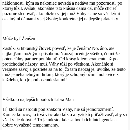
náklonnosti, kým sa nakoniec nevzdá a nedáva mu pozornosť, po
ktorej túžil. Avšak, akonáhle táto krásna dáma dá, môže chcieť
pozorne sledovať, ako blízko sa jej muž Váhy stane so všetkými
ostatnými dámami v jej živote; konkrétne jej najlepšie priateľky.
Môže byť Ženšen
Zaslúži si libranský človek povesť, že je ženám? No, áno, ale
najkrajším možným spôsobom. Naozaj oceňuje všetko, čo môže
potenciálny partner ponúknuť. Od krásy k temperamentu až po
protichodné názory, muž Váhy túži po všetkom. Akonáhle si
vezmete závoj a pozriete sa na to, čo tam naozaj je, uvidíte, že tento
muž je nehanebným flirtom, ktorý je schopný očariť nohavice z
každého, kto je pod osemdesiatimi!
Všetko o najlepších bodoch Libra Man
Tí, ktorí sa narodili pod znakom Váhy, nie sú jednorozmerní.
Koniec koncov, to trvá viac ako kúzlo a fyzickú príťažlivosť, aby sa
všetky tie dobytie! To je miesto, kde sa hodia ich inteligencia a
dobre vyvážené temperamenty.