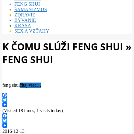
FENG SHUI
ŠAMANIZMUS
ZDRAVIE
BÝVANIE
KRÁSA
SEX A VZŤAHY
K ČOMU SLÚŽI FENG SHUI »
FENG SHUI
feng shui
čítaj viac…
Facebook
Twitter
(Visited 18 times, 1 visits today)
Facebook
Twitter
2016-12-13