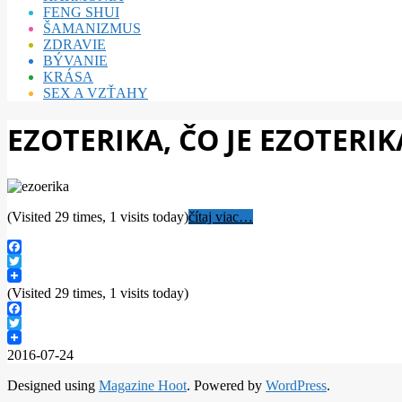
FENG SHUI
ŠAMANIZMUS
ZDRAVIE
BÝVANIE
KRÁSA
SEX A VZŤAHY
EZOTERIKA, ČO JE EZOTERIK
(Visited 29 times, 1 visits today)
čítaj viac…
Facebook
Twitter
(Visited 29 times, 1 visits today)
Facebook
Twitter
2016-07-24
Designed using
Magazine Hoot
. Powered by
WordPress
.