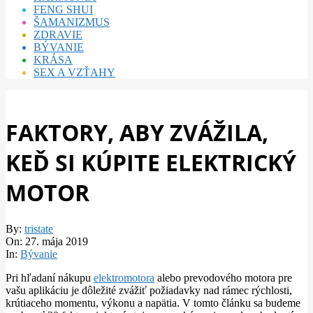
FENG SHUI
ŠAMANIZMUS
ZDRAVIE
BÝVANIE
KRÁSA
SEX A VZŤAHY
FAKTORY, ABY ZVÁŽILA,
KEĎ SI KÚPITE ELEKTRICKÝ
MOTOR
By:
tristate
On:
27. mája 2019
In:
Bývanie
Pri hľadaní nákupu
elektromotora
alebo prevodového motora pre
vašu aplikáciu je dôležité zvážiť požiadavky nad rámec rýchlosti,
krútiaceho momentu, výkonu a napätia. V tomto článku sa budeme