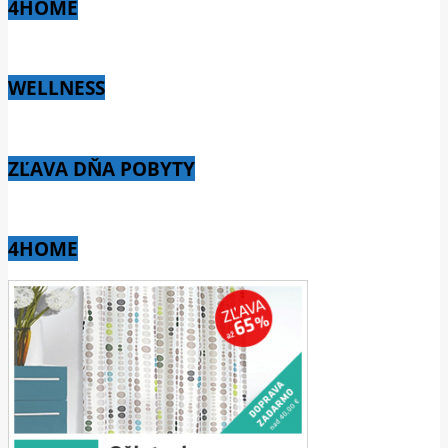
4HOME
WELLNESS
ZĽAVA DŇA POBYTY
4HOME