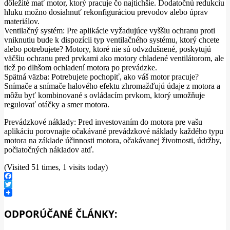
dôležité mať motor, ktorý pracuje čo najtichšie. Dodatočnú redukciu
hluku možno dosiahnuť rekonfiguráciou prevodov alebo úprav
materiálov.
Ventilačný systém: Pre aplikácie vyžadujúce vyššiu ochranu proti
vniknutiu bude k dispozícii typ ventilačného systému, ktorý chcete
alebo potrebujete? Motory, ktoré nie sú odvzdušnené, poskytujú
väčšiu ochranu pred prvkami ako motory chladené ventilátorom, ale
tiež po dlhšom ochladení motora po prevádzke.
Spätná väzba: Potrebujete pochopiť, ako váš motor pracuje?
Snímače a snímače halového efektu zhromažďujú údaje z motora a
môžu byť kombinované s ovládacím prvkom, ktorý umožňuje
regulovať otáčky a smer motora.
Prevádzkové náklady: Pred investovaním do motora pre vašu
aplikáciu porovnajte očakávané prevádzkové náklady každého typu
motora na základe účinnosti motora, očakávanej životnosti, údržby,
počiatočných nákladov atď.
(Visited 51 times, 1 visits today)
Facebook
Twitter
ODPORÚČANÉ ČLÁNKY: