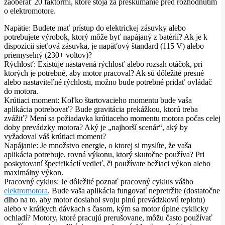
zaoberať 20 faktormi, ktoré stoja za preskúmanie pred rozhodnutím
o elektromotore.
Napätie: Budete mať prístup do elektrickej zásuvky alebo
potrebujete výrobok, ktorý môže byť napájaný z batérií? Ak je k
dispozícii sieťová zásuvka, je napäťový štandard (115 V) alebo
priemyselný (230+ voltov)?
Rýchlosť: Existuje nastavená rýchlosť alebo rozsah otáčok, pri
ktorých je potrebné, aby motor pracoval? Ak sú dôležité presné
alebo nastaviteľné rýchlosti, možno bude potrebné pridať ovládač
do motora.
Krútiaci moment: Koľko štartovacieho momentu bude vaša
aplikácia potrebovať? Bude gravitácia prekážkou, ktorú treba
zvážiť? Mení sa požiadavka krútiaceho momentu motora počas celej
doby prevádzky motora? Aký je „najhorší scenár“, aký by
vyžadoval váš krútiaci moment?
Napájanie: Je množstvo energie, o ktorej si myslíte, že vaša
aplikácia potrebuje, rovná výkonu, ktorý skutočne používa? Pri
poskytovaní špecifikácií vedieť, či používate bežiaci výkon alebo
maximálny výkon.
Pracovný cyklus: Je dôležité poznať pracovný cyklus vášho
elektromotora
. Bude vaša aplikácia fungovať nepretržite (dostatočne
dlho na to, aby motor dosiahol svoju plnú prevádzkovú teplotu)
alebo v krátkych dávkach s časom, kým sa motor úplne cyklicky
ochladí? Motory, ktoré pracujú prerušovane, môžu často používať