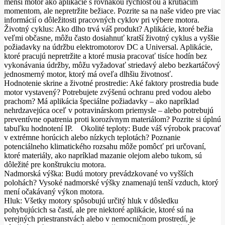
menší motor ako aplikácie s rovnakou rýchlosťou a krútiacim
momentom, ale nepretržite bežiace. Pozrite sa na naše video pre viac
informácií o dôležitosti pracovných cyklov pri výbere motora.
Životný cyklus: Ako dlho trvá váš produkt? Aplikácie, ktoré bežia
veľmi občasne, môžu často dosiahnuť kratší životný cyklus a vyššie
požiadavky na údržbu elektromotorov DC a Universal. Aplikácie,
ktoré pracujú nepretržite a ktoré musia pracovať tisíce hodín bez
vykonávania údržby, môžu vyžadovať striedavý alebo bezkartáčový
jednosmerný motor, ktorý má oveľa dlhšiu životnosť.
Hodnotenie skrine a životné prostredie: Aké faktory prostredia bude
motor vystavený? Potrebujete zvýšenú ochranu pred vodou alebo
prachom? Má aplikácia špeciálne požiadavky – ako napríklad
nehrdzavejúca oceľ v potravinárskom priemysle – alebo potrebujú
preventívne opatrenia proti korozívnym materiálom? Pozrite si úplnú
tabuľku hodnotení IP. Okolité teploty: Bude váš výrobok pracovať
v extrémne horúcich alebo nízkych teplotách? Poznanie
potenciálneho klimatického rozsahu môže pomôcť pri určovaní,
ktoré materiály, ako napríklad mazanie olejom alebo tukom, sú
dôležité pre konštrukciu motora.
Nadmorská výška: Budú motory prevádzkované vo vyšších
polohách? Vysoké nadmorské výšky znamenajú tenší vzduch, ktorý
mení očakávaný výkon motora.
Hluk: Všetky motory spôsobujú určitý hluk v dôsledku
pohybujúcich sa častí, ale pre niektoré aplikácie, ktoré sú na
verejných priestranstvách alebo v nemocničnom prostredí, je