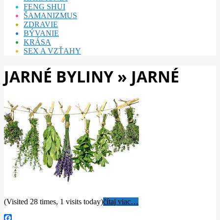
FENG SHUI
ŠAMANIZMUS
ZDRAVIE
BÝVANIE
KRÁSA
SEX A VZŤAHY
JARNÉ BYLINY »
JARNÉ
(Visited 28 times, 1 visits today)
čítaj viac…