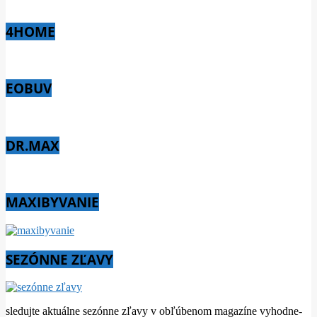
4HOME
EOBUV
DR.MAX
MAXIBYVANIE
SEZÓNNE ZĽAVY
sledujte aktuálne sezónne zľavy v obľúbenom magazíne vyhodne-