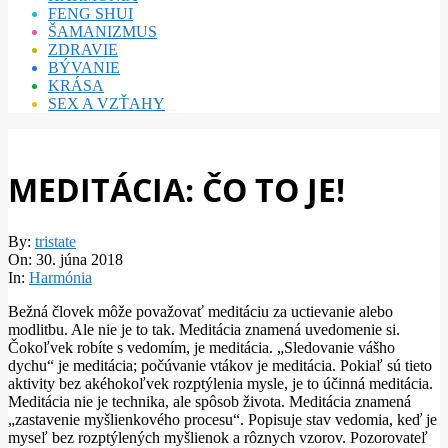
FENG SHUI
ŠAMANIZMUS
ZDRAVIE
BÝVANIE
KRÁSA
SEX A VZŤAHY
MEDITÁCIA: ČO TO JE!
By:
tristate
On:
30. júna 2018
In:
Harmónia
Bežná človek môže považovať meditáciu za uctievanie alebo
modlitbu.
Ale nie je to tak.
Meditácia znamená uvedomenie si.
Čokoľvek robíte s vedomím, je meditácia.
„Sledovanie vášho
dychu“ je meditácia;
počúvanie vtákov je meditácia.
Pokiaľ sú tieto
aktivity bez akéhokoľvek rozptýlenia mysle, je to účinná meditácia.
Meditácia nie je technika, ale spôsob života.
Meditácia znamená
„zastavenie myšlienkového procesu“.
Popisuje stav vedomia, keď je
myseľ bez rozptýlených myšlienok a rôznych vzorov.
Pozorovateľ