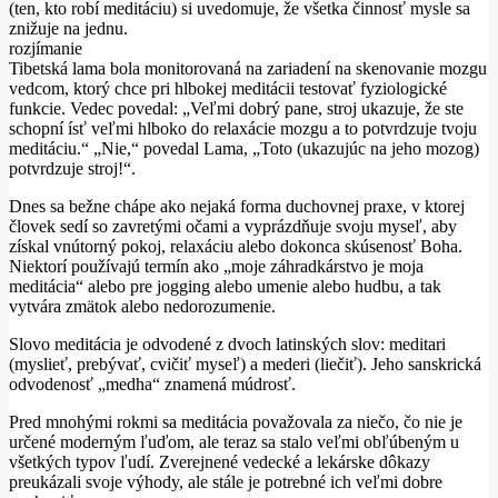
(ten, kto robí meditáciu) si uvedomuje, že všetka činnosť mysle sa
znižuje na jednu.
rozjímanie
Tibetská lama bola monitorovaná na zariadení na skenovanie mozgu
vedcom, ktorý chce pri hlbokej meditácii testovať fyziologické
funkcie.
Vedec povedal: „Veľmi dobrý pane, stroj ukazuje, že ste
schopní ísť veľmi hlboko do relaxácie mozgu a to potvrdzuje tvoju
meditáciu.“
„Nie,“ povedal Lama, „Toto (ukazujúc na jeho mozog)
potvrdzuje stroj!“.
Dnes sa bežne chápe ako nejaká forma duchovnej praxe, v ktorej
človek sedí so zavretými očami a vyprázdňuje svoju myseľ, aby
získal vnútorný pokoj, relaxáciu alebo dokonca skúsenosť Boha.
Niektorí používajú termín ako „moje záhradkárstvo je moja
meditácia“ alebo pre jogging alebo umenie alebo hudbu, a tak
vytvára zmätok alebo nedorozumenie.
Slovo meditácia je odvodené z dvoch latinských slov: meditari
(myslieť, prebývať, cvičiť myseľ) a mederi (liečiť).
Jeho sanskrická
odvodenosť „medha“ znamená múdrosť.
Pred mnohými rokmi sa meditácia považovala za niečo, čo nie je
určené moderným ľuďom, ale teraz sa stalo veľmi obľúbeným u
všetkých typov ľudí.
Zverejnené vedecké a lekárske dôkazy
preukázali svoje výhody, ale stále je potrebné ich veľmi dobre