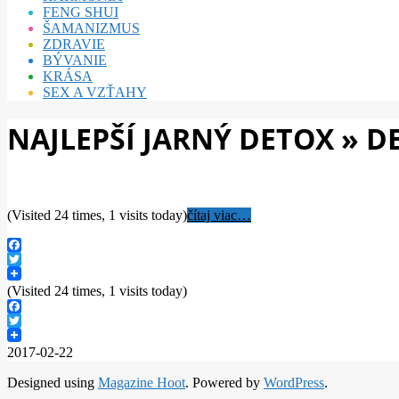
FENG SHUI
ŠAMANIZMUS
ZDRAVIE
BÝVANIE
KRÁSA
SEX A VZŤAHY
NAJLEPŠÍ JARNÝ DETOX »
D
(Visited 24 times, 1 visits today)
čítaj viac…
Facebook
Twitter
(Visited 24 times, 1 visits today)
Facebook
Twitter
2017-02-22
Designed using
Magazine Hoot
. Powered by
WordPress
.