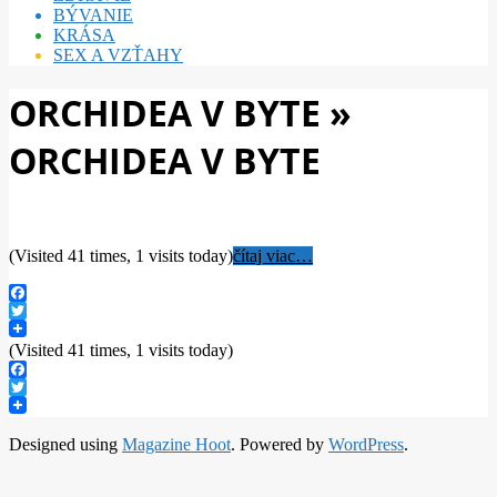
BÝVANIE
KRÁSA
SEX A VZŤAHY
ORCHIDEA V BYTE »
ORCHIDEA V BYTE
(Visited 41 times, 1 visits today)
čítaj viac…
Facebook
Twitter
(Visited 41 times, 1 visits today)
Facebook
Twitter
2017-
Designed using
Magazine Hoot
. Powered by
WordPress
.
07-
30