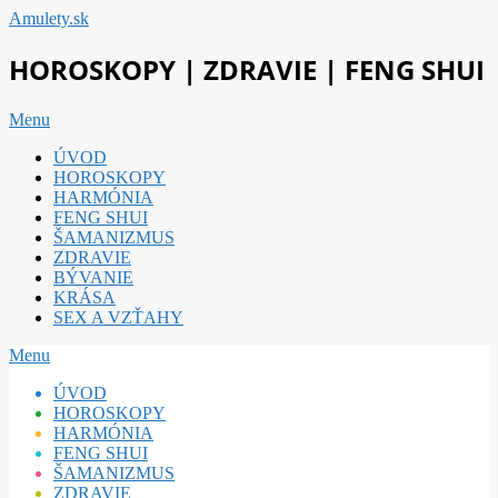
Skip
Amulety.sk
to
content
HOROSKOPY | ZDRAVIE | FENG SHUI
Primary
Menu
Navigation
ÚVOD
Menu
HOROSKOPY
HARMÓNIA
FENG SHUI
ŠAMANIZMUS
ZDRAVIE
BÝVANIE
KRÁSA
SEX A VZŤAHY
Secondary
Menu
Navigation
ÚVOD
Menu
HOROSKOPY
HARMÓNIA
FENG SHUI
ŠAMANIZMUS
ZDRAVIE