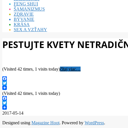
FENG SHUI
ŠAMANIZMUS
ZDRAVIE
BÝVANIE
KRÁSA
SEX A VZŤAHY
PESTUJTE KVETY NETRADIČ
(Visited 42 times, 1 visits today)
čítaj viac…
Facebook
Twitter
(Visited 42 times, 1 visits today)
Facebook
Twitter
2017-05-14
Designed using
Magazine Hoot
. Powered by
WordPress
.