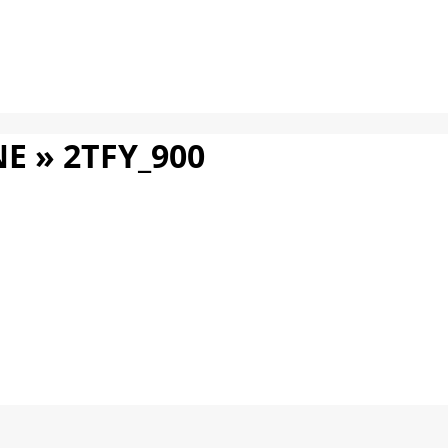
NE »
2TFY_900