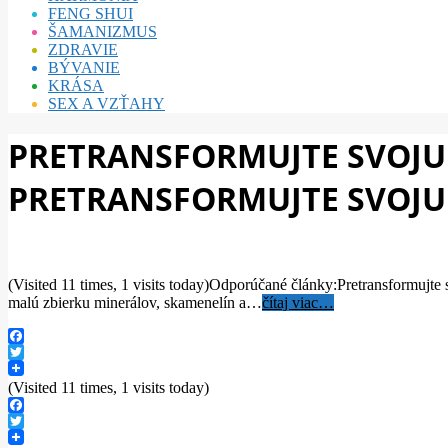
FENG SHUI
ŠAMANIZMUS
ZDRAVIE
BÝVANIE
KRÁSA
SEX A VZŤAHY
PRETRANSFORMUJTE SVOJU 
PRETRANSFORMUJTE SVOJU 
(Visited 11 times, 1 visits today)Odporúčané články:Pretransformujte
malú zbierku minerálov, skamenelín a…
čítaj viac…
Facebook
Twitter
(Visited 11 times, 1 visits today)
Facebook
Twitter