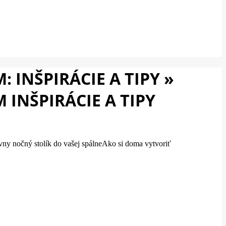
INŠPIRÁCIE A TIPY »
INŠPIRÁCIE A TIPY
ávny nočný stolík do vašej spálneAko si doma vytvoriť