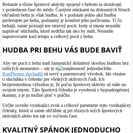
Behanie a rôzne športové aktivity spojené s behom sa dostávajú
v poslednom čase do módy. Častými otázkami na diskusných fórach
ohľadom behu je však hudba. Je v podstate jedno akú hudbu
preferujete pri behu, podstatný je komfort jeho počúvania. Tí čo
behajú, zaiste poznajú ten otravný pocit, kedy si musia neustále
naprávať slúchadla, ktoré nedržia tak ako by mali. Neustále
napravovanie kazí tempo a celkový pocit z behu.
HUDBA PRI BEHU VÁS BUDE BAVIŤ
Aby ste pocit z behu mali fantastický doladený skvelou hudbou bez
rušivých momentov – nie je n
ič jednoduchšie.
RunPhones sluchadlá
sú nový a patentovaný výrobok. Ide vlastne
o sluchátka v čelenke pre všetkých aktívnych ľudí. Ich
bezprostrednou výhodou je, že počas športovej aktivity sú stále na
svojom mieste. Táto športová čelenka je vyrobená z hypoalergénnej
tkaniny, a je ju možné prať v práčke.
Určite oceníte vynikajúci zvuk a celkové parametre tejto vynikajúcej
čelenky, ktorú si zaiste obľúbite aj pri rôznych iných športových
aktivitách alebo len tak vo voľnom čase.
KVALITNÝ SPÁNOK JEDNODUCHO