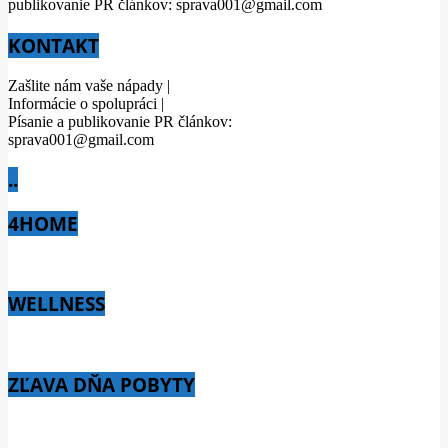
publikovanie PR článkov: sprava001@gmail.com
KONTAKT
Zašlite nám vaše nápady |
Informácie o spolupráci |
Písanie a publikovanie PR článkov:
sprava001@gmail.com
..
4HOME
WELLNESS
ZĽAVA DŇA POBYTY