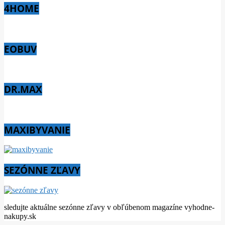
4HOME
EOBUV
DR.MAX
MAXIBYVANIE
SEZÓNNE ZĽAVY
sledujte aktuálne sezónne zľavy v obľúbenom magazíne vyhodne-
nakupy.sk