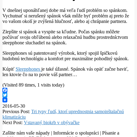
V dnešnej uponáhľanej dobe má veľa ľudí problém so spánkom.
Vychutnať si nerušený spánok však môže byť problém aj preto že
vo vašom okolí je zvýšená hlučnosť, alebo aj chrápanie partnera.
Zlepšite si spánok a vyspite sa kľudne. Počas spánku môžete
počúvať svoju obľúbenú alebo relaxačnú hudbu prostredníctvom
sleepphone sluchadiel na spánok.
Sleepphones sú patentovaný výrobok, ktorý spojil špičkovú
hudobnú technológiu a komfort pre maximálne pohodlný spánok.
Kúpiť
Sleepphones
je také úžasné. Spánok vás opäť začne baviť,
len ktovie čo na to povie váš partner…
(Visited 89 times, 1 visits today)
Facebook
Twitter
2016-05-30
Previous Post:
Tri typy ľudí, ktorí uprednostnia samoinštalačnú
klimatizáciu
Next Post:
Vstavaný biokrb v obývačke
Zašlite nám vaše nápady | Informácie o spolupráci | Písanie a