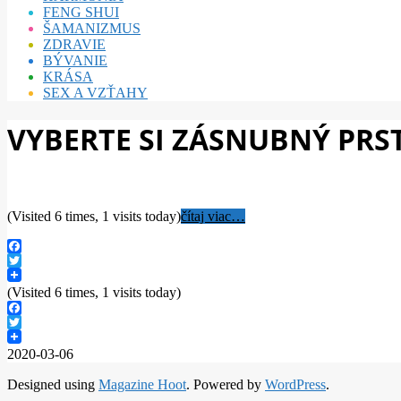
FENG SHUI
ŠAMANIZMUS
ZDRAVIE
BÝVANIE
KRÁSA
SEX A VZŤAHY
VYBERTE SI ZÁSNUBNÝ PRST
(Visited 6 times, 1 visits today)
čítaj viac…
Facebook
Twitter
(Visited 6 times, 1 visits today)
Facebook
Twitter
2020-03-06
Designed using
Magazine Hoot
. Powered by
WordPress
.