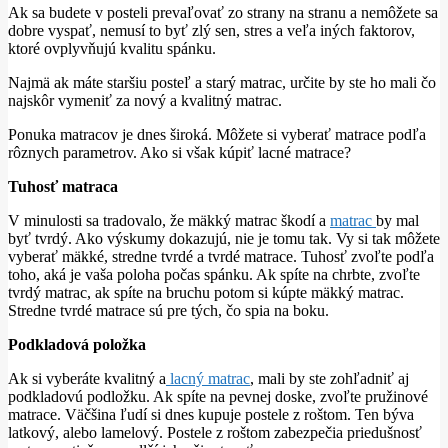
Ak sa budete v posteli prevaľovať zo strany na stranu a nemôžete sa
dobre vyspať, nemusí to byť zlý sen, stres a veľa iných faktorov,
ktoré ovplyvňujú kvalitu spánku.
Najmä ak máte staršiu posteľ a starý matrac, určite by ste ho mali čo
najskôr vymeniť za nový a kvalitný matrac.
Ponuka matracov je dnes široká. Môžete si vyberať matrace podľa
rôznych parametrov. Ako si však kúpiť lacné matrace?
Tuhosť matraca
V minulosti sa tradovalo, že mäkký matrac škodí a
matrac
by mal
byť tvrdý. Ako výskumy dokazujú, nie je tomu tak. Vy si tak môžete
vyberať mäkké, stredne tvrdé a tvrdé matrace. Tuhosť zvoľte podľa
toho, aká je vaša poloha počas spánku. Ak spíte na chrbte, zvoľte
tvrdý matrac, ak spíte na bruchu potom si kúpte mäkký matrac.
Stredne tvrdé matrace sú pre tých, čo spia na boku.
Podkladová položka
Ak si vyberáte kvalitný a
lacný matrac
, mali by ste zohľadniť aj
podkladovú podložku. Ak spíte na pevnej doske, zvoľte pružinové
matrace. Väčšina ľudí si dnes kupuje postele z roštom. Ten býva
latkový, alebo lamelový. Postele z roštom zabezpečia priedušnosť