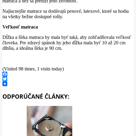
matraca a tiež sa predlží jeho životnosť.
Najlacnejšie matrace sa dodávajú penové, latexové, ktoré sa hodia
na všetky bežne dostupné rošty.
Veľkosť matraca
Dĺžka a šírka matraca by mala byť taká, aby zohľadňovala veľkosť
človeka. Pre zdravý spánok by jeho dĺžka mala byť 10 až 20 cm
dlhšia, a ideálna šírka je 90 cm.
(Visited 98 times, 1 visits today)
Facebook
Twitter
ODPORÚČANÉ ČLÁNKY: