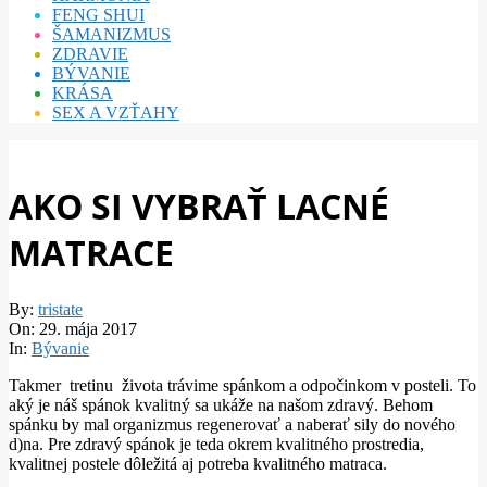
FENG SHUI
ŠAMANIZMUS
ZDRAVIE
BÝVANIE
KRÁSA
SEX A VZŤAHY
AKO SI VYBRAŤ LACNÉ
MATRACE
By:
tristate
On:
29. mája 2017
In:
Bývanie
Takmer tretinu života trávime spánkom a odpočinkom v posteli. To
aký je náš spánok kvalitný sa ukáže na našom zdravý. Behom
spánku by mal organizmus regenerovať a naberať sily do nového
d)na. Pre zdravý spánok je teda okrem kvalitného prostredia,
kvalitnej postele dôležitá aj potreba kvalitného matraca.