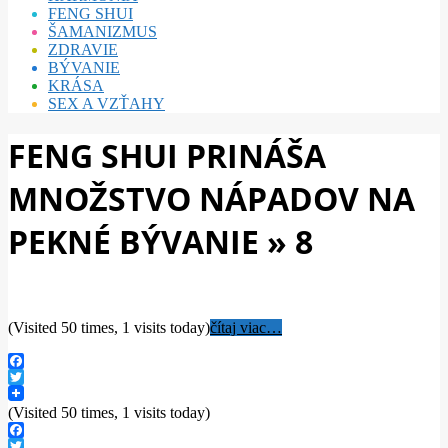
FENG SHUI
ŠAMANIZMUS
ZDRAVIE
BÝVANIE
KRÁSA
SEX A VZŤAHY
FENG SHUI PRINÁŠA
MNOŽSTVO NÁPADOV NA
PEKNÉ BÝVANIE »
8
(Visited 50 times, 1 visits today)
čítaj viac…
Facebook
Twitter
(Visited 50 times, 1 visits today)
Facebook