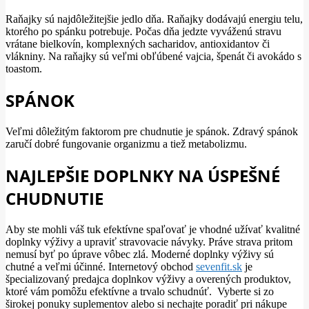
Raňajky sú najdôležitejšie jedlo dňa. Raňajky dodávajú energiu telu,
ktorého po spánku potrebuje. Počas dňa jedzte vyváženú stravu
vrátane bielkovín, komplexných sacharidov, antioxidantov či
vlákniny. Na raňajky sú veľmi obľúbené vajcia, špenát či avokádo s
toastom.
SPÁNOK
Veľmi dôležitým faktorom pre chudnutie je spánok. Zdravý spánok
zaručí dobré fungovanie organizmu a tiež metabolizmu.
NAJLEPŠIE DOPLNKY NA ÚSPEŠNÉ
CHUDNUTIE
Aby ste mohli váš tuk efektívne spaľovať je vhodné užívať kvalitné
doplnky výživy a upraviť stravovacie návyky. Práve strava pritom
nemusí byť po úprave vôbec zlá. Moderné doplnky výživy sú
chutné a veľmi účinné. Internetový obchod
sevenfit.sk
je
špecializovaný predajca doplnkov výživy a overených produktov,
ktoré vám pomôžu efektívne a trvalo schudnúť. Vyberte si zo
širokej ponuky suplementov alebo si nechajte poradiť pri nákupe