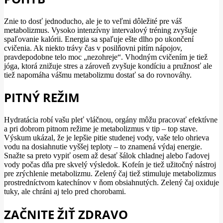
Znie to dosť jednoducho, ale je to veľmi dôležité pre váš
metabolizmus. Vysoko intenzívny intervalový tréning zvyšuje
spaľovanie kalórii. Energia sa spaľuje ešte dlho po ukončení
cvičenia. Ak niekto trávy čas v posilňovni pitím nápojov,
pravdepodobne telo moc „nezohreje“. Vhodným cvičením je tiež
jóga, ktorá znižuje stres a zároveň zvyšuje kondíciu a pružnosť ale
tiež napomáha vášmu metabolizmu dostať sa do rovnováhy.
PITNÝ REŽIM
Hydratácia robí vašu pleť vláčnou, orgány môžu pracovať efektívne
a pri dobrom pitnom režime je metabolizmus v tip – top stave.
Výskum ukázal, že je lepšie pitie studenej vody, vaše telo ohrieva
vodu na dosiahnutie vyššej teploty – to znamená výdaj energie.
Snažte sa preto vypiť osem až desať šálok chladnej alebo ľadovej
vody počas dňa pre skvelý výsledok. Kofeín je tiež užitočný nástroj
pre zrýchlenie metabolizmu. Zelený čaj tiež stimuluje metabolizmus
prostredníctvom katechínov v ňom obsiahnutých. Zelený čaj oxiduje
tuky, ale chráni aj telo pred chorobami.
ZAČNITE ŽIŤ ZDRAVO