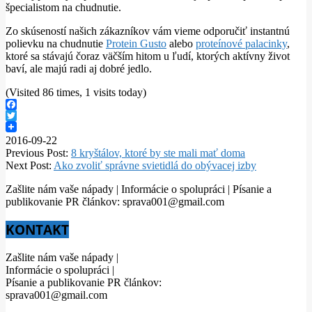
špecialistom na chudnutie.
Zo skúseností našich zákazníkov vám vieme odporučiť instantnú
polievku na chudnutie
Protein Gusto
alebo
proteínové palacinky
,
ktoré sa stávajú čoraz väčším hitom u ľudí, ktorých aktívny život
baví, ale majú radi aj dobré jedlo.
(Visited 86 times, 1 visits today)
Facebook
Twitter
2016-09-22
Previous Post:
8 kryštálov, ktoré by ste mali mať doma
Next Post:
Ako zvoliť správne svietidlá do obývacej izby
Zašlite nám vaše nápady | Informácie o spolupráci | Písanie a
publikovanie PR článkov: sprava001@gmail.com
KONTAKT
Zašlite nám vaše nápady |
Informácie o spolupráci |
Písanie a publikovanie PR článkov:
sprava001@gmail.com