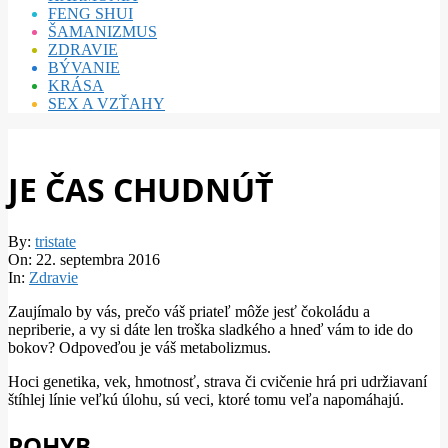
FENG SHUI
ŠAMANIZMUS
ZDRAVIE
BÝVANIE
KRÁSA
SEX A VZŤAHY
JE ČAS CHUDNÚŤ
By:
tristate
On:
22. septembra 2016
In:
Zdravie
Zaujímalo by vás, prečo váš priateľ môže jesť čokoládu a
nepriberie, a vy si dáte len troška sladkého a hneď vám to ide do
bokov? Odpoveďou je váš metabolizmus.
Hoci genetika, vek, hmotnosť, strava či cvičenie hrá pri udržiavaní
štíhlej línie veľkú úlohu, sú veci, ktoré tomu veľa napomáhajú.
POHYB