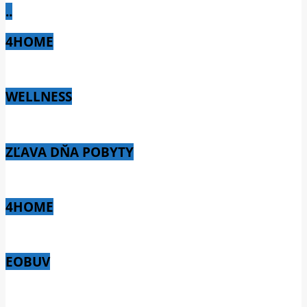
..
4HOME
WELLNESS
ZĽAVA DŇA POBYTY
4HOME
EOBUV