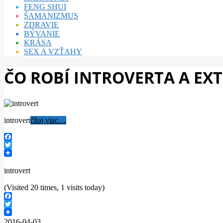
FENG SHUI
ŠAMANIZMUS
ZDRAVIE
BÝVANIE
KRÁSA
SEX A VZŤAHY
ČO ROBÍ INTROVERTA A E
introvert
čítaj viac…
Facebook
Twitter
introvert
(Visited 20 times, 1 visits today)
Facebook
Twitter
2016-04-03