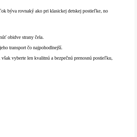
ok býva rovnaký ako pri klasickej detskej postieľke, no
núť obidve strany čela.
eho transport čo najpohodlnejší.
i však vyberte len kvalitnú a bezpečnú prenosnú postieľku,