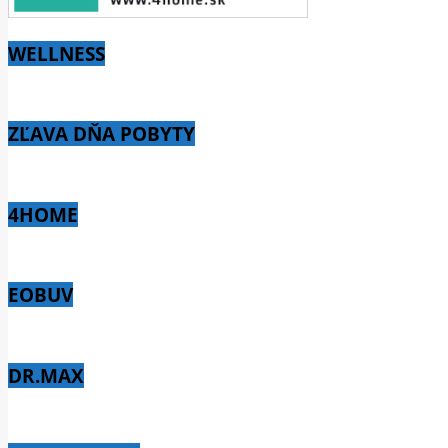
WELLNESS
ZĽAVA DŇA POBYTY
4HOME
EOBUV
DR.MAX