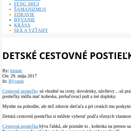
FENG SHUI
ŠAMANIZMUS
ZDRAVIE
BÝVANIE
KRÁSA
SEX A VZŤAHY
DETSKÉ CESTOVNÉ POSTIEĽ
By:
tristate
On:
29. mája 2017
In:
Bývanie
Cestovné postieľky
sú vhodné na cesty, dovolenky, návštevy…sú prak
postieľky môžu mať kolieska, prebaľovací pult a iné doplnky.
Myslite na pohodlie, ale tiež zdravie dieťaťa a pri cestách mu poskytn
Detskú cestovnú postieľku si môžete vyberať podľa rôznych vlastnost
Cestovná postieľka
býva ľahká, ale poznáte to , kolieska na prenos s