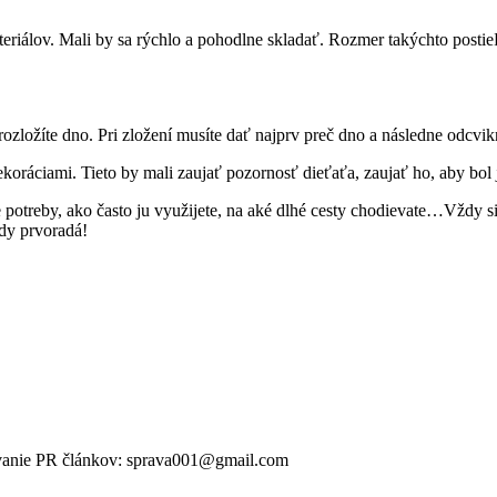
riálov. Mali by sa rýchlo a pohodlne skladať. Rozmer takýchto postieľ
ozložíte dno. Pri zložení musíte dať najprv preč dno a následne odcvik
ráciami. Tieto by mali zaujať pozornosť dieťaťa, zaujať ho, aby bol j
e potreby, ako často ju využijete, na aké dlhé cesty chodievate…Vždy s
dy prvoradá!
ikovanie PR článkov: sprava001@gmail.com