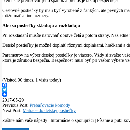
Nemusíte prerušovať jeho spánok a prenos je tak aj bezpečnejší.
Cestovné postieľky by mali byť vyrobené z ľahkých, ale pevných mate
môžu mať aj iné rozmery.
Ako sa postieľky skladujú a rozkladajú
Pri rozkladaní musíte narovnať obidve čelá a potom strany. Následne r
Detské postieľky je možné doplniť rôznymi doplnkami, hračkami a deko
Parametrov na výber detskej postieľky je viacero. Vždy si zvážte vaš
ktorá je zárukou bezpečia. Bezpečnosť musí byť pri vašom výbere vž
(Visited 90 times, 1 visits today)
Facebook
Twitter
2017-05-29
Previous Post:
Prebaľovacie komody
Next Post:
Matrace do detskej postieľky
Zašlite nám vaše nápady | Informácie o spolupráci | Písanie a publ