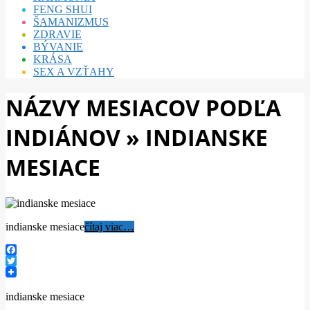
FENG SHUI
ŠAMANIZMUS
ZDRAVIE
BÝVANIE
KRÁSA
SEX A VZŤAHY
NÁZVY MESIACOV PODĽA
INDIÁNOV »
INDIANSKE
MESIACE
indianske mesiace
čítaj viac…
Facebook
Twitter
indianske mesiace