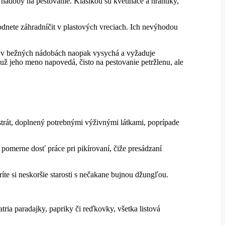
a nádoby na pestovanie. Klasikou sú kvetináče a hrantíky,
odnete záhradníčit v plastových vreciach. Ich nevýhodou
a v bežných nádobách naopak vysychá a vyžaduje
 už jeho meno napovedá, čisto na pestovanie petržlenu, ale
bstrát, doplnený potrebnými výživnými látkami, poprípade
 pomerne dosť práce pri pikírovaní, čiže presádzaní
íte si neskoršie starosti s nečakane bujnou džungľou.
ia paradajky, papriky či reďkovky, všetka listová