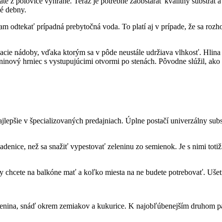
máte z polovice vyhrané. Teraz je potrebné zaobstarať kvalitný substrát 
né debny.
m odtekať prípadná prebytočná voda. To platí aj v prípade, že sa rozh
acie nádoby, vďaka ktorým sa v pôde neustále udržiava vlhkosť. Hlin
eninový hrniec s vystupujúcimi otvormi po stenách. Pôvodne slúžil, ako
ajlepšie v špecializovaných predajniach. Úplne postačí univerzálny su
adenice, než sa snažiť vypestovať zeleninu zo semienok. Je s nimi totiž
ny chcete na balkóne mať a koľko miesta na ne budete potrebovať. Ušetr
enina, snáď okrem zemiakov a kukurice. K najobľúbenejším druhom patr