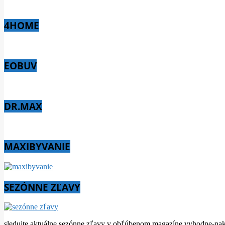
4HOME
EOBUV
DR.MAX
MAXIBYVANIE
SEZÓNNE ZĽAVY
sledujte aktuálne sezónne zľavy v obľúbenom magazíne vyhodne-na