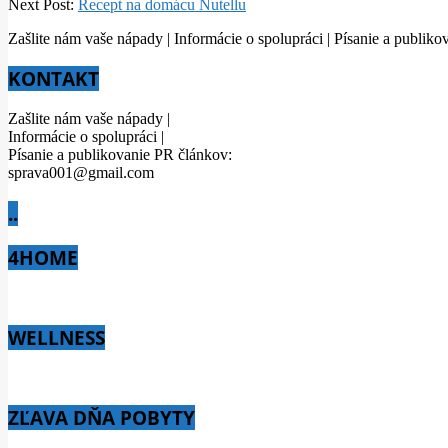
Next Post:
Recept na domácu Nutellu
Zašlite nám vaše nápady | Informácie o spolupráci | Písanie a publ
KONTAKT
Zašlite nám vaše nápady |
Informácie o spolupráci |
Písanie a publikovanie PR článkov:
sprava001@gmail.com
..
4HOME
WELLNESS
ZĽAVA DŇA POBYTY