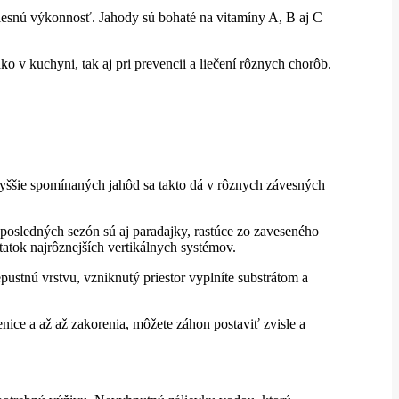
elesnú výkonnosť. Jahody sú bohaté na vitamíny A, B aj C
o v kuchyni, tak aj pri prevencii a liečení rôznych chorôb.
vyššie spomínaných jahôd sa takto dá v rôznych závesných
 posledných sezón sú aj paradajky, rastúce zo zaveseného
tatok najrôznejších vertikálnych systémov.
iepustnú vrstvu, vzniknutý priestor vyplníte substrátom a
nice a až až zakorenia, môžete záhon postaviť zvisle a