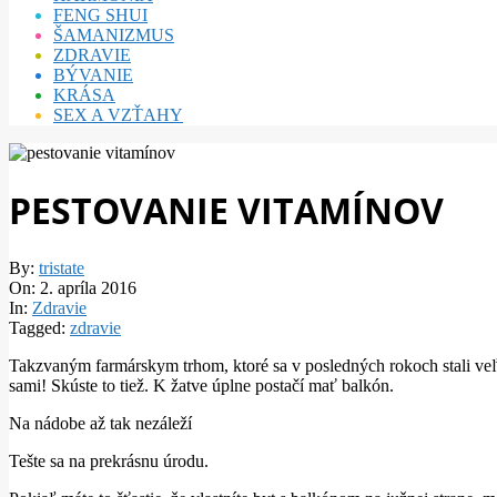
FENG SHUI
ŠAMANIZMUS
ZDRAVIE
BÝVANIE
KRÁSA
SEX A VZŤAHY
PESTOVANIE VITAMÍNOV
By:
tristate
On:
2. apríla 2016
In:
Zdravie
Tagged:
zdravie
Takzvaným farmárskym trhom, ktoré sa v posledných rokoch stali veľk
sami! Skúste to tiež. K žatve úplne postačí mať balkón.
Na nádobe až tak nezáleží
Tešte sa na prekrásnu úrodu.