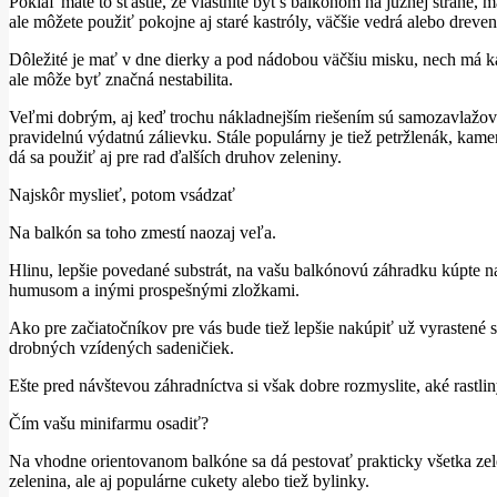
Pokiaľ máte to šťastie, že vlastníte byt s balkónom na južnej strane, 
ale môžete použiť pokojne aj staré kastróly, väčšie vedrá alebo dreve
Dôležité je mať v dne dierky a pod nádobou väčšiu misku, nech má ka
ale môže byť značná nestabilita.
Veľmi dobrým, aj keď trochu nákladnejším riešením sú samozavlažov
pravidelnú výdatnú zálievku. Stále populárny je tiež petržlenák, kam
dá sa použiť aj pre rad ďalších druhov zeleniny.
Najskôr myslieť, potom vsádzať
Na balkón sa toho zmestí naozaj veľa.
Hlinu, lepšie povedané substrát, na vašu balkónovú záhradku kúpte n
humusom a inými prospešnými zložkami.
Ako pre začiatočníkov pre vás bude tiež lepšie nakúpiť už vyrastené s
drobných vzídených sadeničiek.
Ešte pred návštevou záhradníctva si však dobre rozmyslite, aké rastli
Čím vašu minifarmu osadiť?
Na vhodne orientovanom balkóne sa dá pestovať prakticky všetka zel
zelenina, ale aj populárne cukety alebo tiež bylinky.