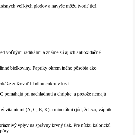
u krásnych veľkých plodov a navyše môžu tvoriť tiež
pred voľnými radikálmi a známe sú aj ich antioxidačné
stlinné bielkoviny. Papriky okrem iného pôsobia ako
dokáže znižovať hladinu cukru v krvi.
 C pomáhajú pri nachladnutí a chrípke, a pretože nemajú
ný vitamínmi (A, C, E, K) a minerálmi (jód, železo, vápnik
riaznivý vplyv na správny krvný tlak. Pre nízku kalorickú
póry.