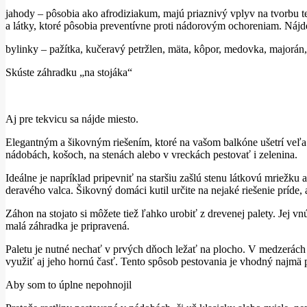
jahody – pôsobia ako afrodiziakum, majú priaznivý vplyv na tvorbu t
a látky, ktoré pôsobia preventívne proti nádorovým ochoreniam. Nájdem
bylinky – pažítka, kučeravý petržlen, mäta, kôpor, medovka, majorán, 
Skúste záhradku „na stojáka“
Aj pre tekvicu sa nájde miesto.
Elegantným a šikovným riešením, ktoré na vašom balkóne ušetrí veľa 
nádobách, košoch, na stenách alebo v vreckách pestovať i zelenina.
Ideálne je napríklad pripevniť na staršiu zašlú stenu látkovú mriežk
deravého valca. Šikovný domáci kutil určite na nejaké riešenie príde,
Záhon na stojato si môžete tiež ľahko urobiť z drevenej palety. Jej vnú
malá záhradka je pripravená.
Paletu je nutné nechať v prvých dňoch ležať na plocho. V medzerách m
využiť aj jeho hornú časť. Tento spôsob pestovania je vhodný najmä pr
Aby som to úplne nepohnojil