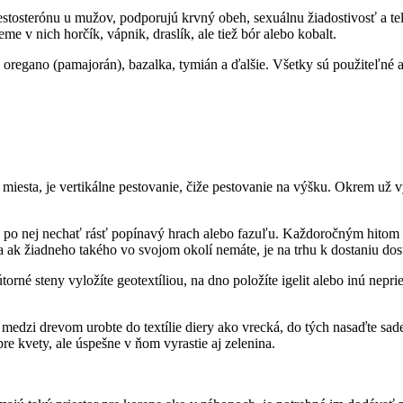
estosterónu u mužov, podporujú krvný obeh, sexuálnu žiadostivosť a t
e v nich horčík, vápnik, draslík, ale tiež bór alebo kobalt.
oregano (pamajorán), bazalka, tymián a ďalšie. Všetky sú použiteľné ak
miesta, je vertikálne pestovanie, čiže pestovanie na výšku. Okrem už 
u a po nej nechať rásť popínavý hrach alebo fazuľu. Každoročným hitom
 a ak žiadneho takého vo svojom okolí nemáte, je na trhu k dostaniu dos
torné steny vyložíte geotextíliou, na dno položíte igelit alebo inú nepr
edzi drevom urobte do textílie diery ako vrecká, do tých nasaďte sade
e kvety, ale úspešne v ňom vyrastie aj zelenina.