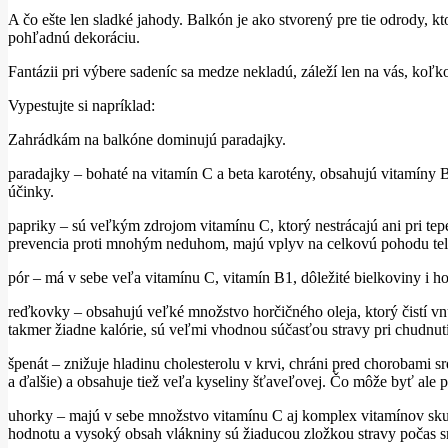
A čo ešte len sladké jahody. Balkón je ako stvorený pre tie odrody, k
pohľadnú dekoráciu.
Fantázii pri výbere sadeníc sa medze nekladú, záleží len na vás, koľk
Vypestujte si napríklad:
Zahrádkám na balkóne dominujú paradajky.
paradajky – bohaté na vitamín C a beta karotény, obsahujú vitamíny B
účinky.
papriky – sú veľkým zdrojom vitamínu C, ktorý nestrácajú ani pri tepe
prevencia proti mnohým neduhom, majú vplyv na celkovú pohodu tela 
pór – má v sebe veľa vitamínu C, vitamín B1, dôležité bielkoviny i h
reďkovky – obsahujú veľké množstvo horčičného oleja, ktorý čistí vn
takmer žiadne kalórie, sú veľmi vhodnou súčasťou stravy pri chudnutí
špenát – znižuje hladinu cholesterolu v krvi, chráni pred chorobami 
a ďalšie) a obsahuje tiež veľa kyseliny šťaveľovej. Čo môže byť al
uhorky – majú v sebe množstvo vitamínu C aj komplex vitamínov skupi
hodnotu a vysoký obsah vlákniny sú žiaducou zložkou stravy počas sna