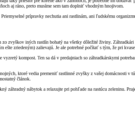
nemajú taký priestor pre korene ako v záhonoch, je potrebné im dodáva
 dňoch aj ráno, preto musíme sem tam doplniť vhodným hnojivom.
 Priemyselné prípravky nechutia ani rastlinám, ani ľudskému organizmu
o zvyškov iných rastlín bohatý na všetky dôležité živiny. Záhradkári n
m ešte zriedeným) zalievajú. Je ale potrebné počítať s tým, že pri kva
e vyzretý kompost. Ten sa dá v predajniach so záhradkárskymi potreb
ojných, ktoré vedia premeniť rastlinné zvyšky z vašej domácnosti v tú
mostatný článok.
kný záhradný nábytok a relaxujte pri pohľade na rastúcu zeleninu. Praj