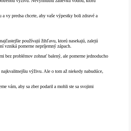
ť potrebnú výživu. Nevyhnutnú zálievku vodou, ktorú
 a vy predsa chcete, aby vaše výpestky boli zdravé a
ajčastejšie používajú žihľavu, ktorú nasekajú, zalejú
sení vzniká pomerne nepríjemný zápach.
ami bez problémov zohnať balený, ale pomerne jednoducho
 najkvalitnejšiu výživu. Ale o tom až niekedy nabudúce,
eme vám, aby sa zber podaril a mohli ste sa svojimi