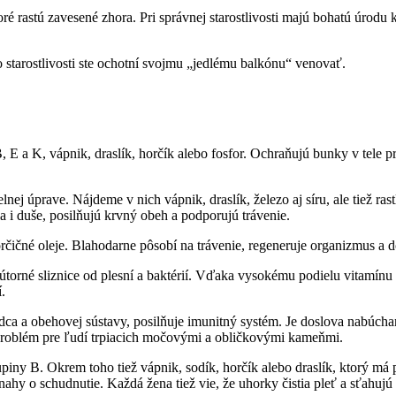
toré rastú zavesené zhora. Pri správnej starostlivosti majú bohatú úrod
o starostlivosti ste ochotní svojmu „jedlému balkónu“ venovať.
, E a K, vápnik, draslík, horčík alebo fosfor. Ochraňujú bunky v tele 
lnej úprave. Nájdeme v nich vápnik, draslík, železo aj síru, ale tiež ra
i duše, posilňujú krvný obeh a podporujú trávenie.
orčičné oleje. Blahodarne pôsobí na trávenie, regeneruje organizmus a 
útorné sliznice od plesní a baktérií. Vďaka vysokému podielu vitamínu
.
srdca a obehovej sústavy, posilňuje imunitný systém. Je doslova nabúcha
e problém pre ľudí trpiacich močovými a obličkovými kameňmi.
ny B. Okrem toho tiež vápnik, sodík, horčík alebo draslík, ktorý má p
hy o schudnutie. Každá žena tiež vie, že uhorky čistia pleť a sťahujú 