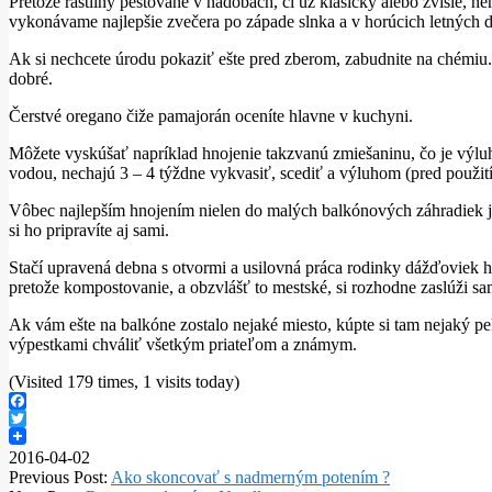
Pretože rastliny pestované v nádobách, či už klasicky alebo zvisle, 
vykonávame najlepšie zvečera po západe slnka a v horúcich letných
Ak si nechcete úrodu pokaziť ešte pred zberom, zabudnite na chémiu.
dobré.
Čerstvé oregano čiže pamajorán oceníte hlavne v kuchyni.
Môžete vyskúšať napríklad hnojenie takzvanú zmiešaninu, čo je výluh z
vodou, nechajú 3 – 4 týždne vykvasiť, scediť a výluhom (pred použití
Vôbec najlepším hnojením nielen do malých balkónových záhradiek j
si ho pripravíte aj sami.
Stačí upravená debna s otvormi a usilovná práca rodinky dážďoviek hn
pretože kompostovanie, a obzvlášť to mestské, si rozhodne zaslúži sa
Ak vám ešte na balkóne zostalo nejaké miesto, kúpte si tam nejaký pe
výpestkami chváliť všetkým priateľom a známym.
(Visited 179 times, 1 visits today)
Facebook
Twitter
2016-04-02
Previous Post:
Ako skoncovať s nadmerným potením ?