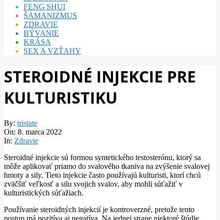
FENG SHUI
ŠAMANIZMUS
ZDRAVIE
BÝVANIE
KRÁSA
SEX A VZŤAHY
STEROIDNÉ INJEKCIE PRE
KULTURISTIKU
By:
tristate
On:
8. marca 2022
In:
Zdravie
Steroidné injekcie sú formou syntetického testosterónu, ktorý sa
môže aplikovať priamo do svalového tkaniva na zvýšenie svalovej
hmoty a sily. Tieto injekcie často používajú kulturisti, ktorí chcú
zväčšiť veľkosť a silu svojich svalov, aby mohli súťažiť v
kulturistických súťažiach.
Používanie steroidných injekcií je kontroverzné, pretože tento
postup má pozitíva aj negatíva. Na jednej strane niektoré štúdie