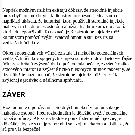
Napriek možným rizikám existujú dôkazy, že steroidné injekcie
môžu byť pre niektorých kulturistov prospešné. Jedna štúdia
napríklad ukázala, že kulturisti, ktorí používali steroidné injekcie,
mali vyššiu hladinu testosterónu a nižšiu hladinu kortizolu ako tí,
ktorí ich nepoužívali. To naznačuje, že steroidné injekcie môžu
kulturistom pomôcť zvýšiť svalovú hmotu a silu bez rizika
vedľajších účinkov.
Okrem potenciálnych výhod existuje aj niekoľko potenciálnych
vedľajších účinkov spojených s injekciami steroidov. Tieto vedľajšie
účinky zahŕňajú zvýšené riziko poškodenia pečene, zvýšené riziko
srdcového infarktu a zvýšené riziko niektorých druhov rakoviny. Je
tiež dôležité poznamenať, že steroidné injekcie môžu viesť k
zvýšenej agresivite a násilnému správaniu.
ZÁVER
Rozhodnutie o používaní steroidných injekcií v kulturistike je
nakoniec osobné. Pred rozhodnutím je dôležité zvážiť potenciálne
riziká a prínosy. Ak sa rozhodnete použiť steroidné injekcie, je
dôležité, aby ste sa najprv poradili so svojím lekárom a uistili sa, že
sú pre vás bezpečné.