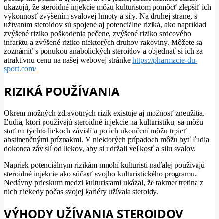
ukazujú, že steroidné injekcie môžu kulturistom pomôcť zlepšiť ich
výkonnosť zvýšením svalovej hmoty a sily. Na druhej strane, s
užívaním steroidov sú spojené aj potenciálne riziká, ako napríklad
zvýšené riziko poškodenia pečene, zvýšené riziko srdcového
infarktu a zvýšené riziko niektorých druhov rakoviny. Môžete sa
zoznámiť s ponukou anabolických steroidov a objednať si ich za
atraktívnu cenu na našej webovej stránke
https://pharmacie-du-
sport.com/
RIZIKÁ POUŽÍVANIA
Okrem možných zdravotných rizík existuje aj možnosť zneužitia.
Ľudia, ktorí používajú steroidné injekcie na kulturistiku, sa môžu
stať na týchto liekoch závislí a po ich ukončení môžu trpieť
abstinenčnými príznakmi. V niektorých prípadoch môžu byť ľudia
dokonca závislí od liekov, aby si udržali veľkosť a silu svalov.
Napriek potenciálnym rizikám mnohí kulturisti naďalej používajú
steroidné injekcie ako súčasť svojho kulturistického programu.
Nedávny prieskum medzi kulturistami ukázal, že takmer tretina z
nich niekedy počas svojej kariéry užívala steroidy.
VÝHODY UŽÍVANIA STEROIDOV