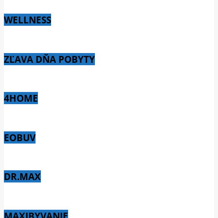
WELLNESS
ZĽAVA DŇA POBYTY
4HOME
EOBUV
DR.MAX
MAXIBYVANIE