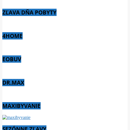
ZĽAVA DŇA POBYTY
4HOME
EOBUV
DR.MAX
MAXIBYVANIE
SEZÓNNE ZĽAVY