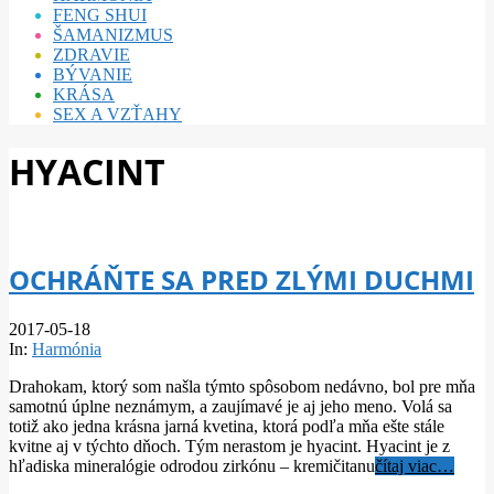
FENG SHUI
ŠAMANIZMUS
ZDRAVIE
BÝVANIE
KRÁSA
SEX A VZŤAHY
HYACINT
OCHRÁŇTE SA PRED ZLÝMI DUCHMI
2017-05-18
In:
Harmónia
Drahokam, ktorý som našla týmto spôsobom nedávno, bol pre mňa
samotnú úplne neznámym, a zaujímavé je aj jeho meno. Volá sa
totiž ako jedna krásna jarná kvetina, ktorá podľa mňa ešte stále
kvitne aj v týchto dňoch. Tým nerastom je hyacint. Hyacint je z
hľadiska mineralógie odrodou zirkónu – kremičitanu
čítaj viac…