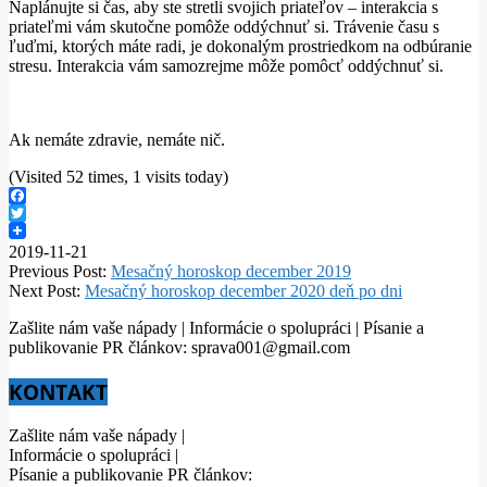
Naplánujte si čas, aby ste stretli svojich priateľov – interakcia s
priateľmi vám skutočne pomôže oddýchnuť si. Trávenie času s
ľuďmi, ktorých máte radi, je dokonalým prostriedkom na odbúranie
stresu. Interakcia vám samozrejme môže pomôcť oddýchnuť si.
Ak nemáte zdravie, nemáte nič.
(Visited 52 times, 1 visits today)
Facebook
Twitter
2019-11-21
Previous Post:
Mesačný horoskop december 2019
Next Post:
Mesačný horoskop december 2020 deň po dni
Zašlite nám vaše nápady | Informácie o spolupráci | Písanie a
publikovanie PR článkov: sprava001@gmail.com
KONTAKT
Zašlite nám vaše nápady |
Informácie o spolupráci |
Písanie a publikovanie PR článkov: