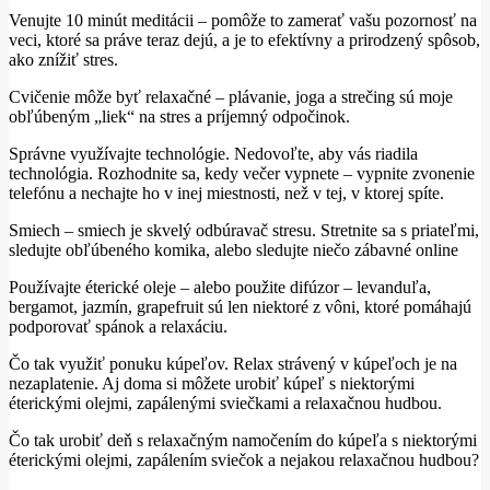
Venujte 10 minút meditácii – pomôže to zamerať vašu pozornosť na
veci, ktoré sa práve teraz dejú, a je to efektívny a prirodzený spôsob,
ako znížiť stres.
Cvičenie môže byť relaxačné – plávanie, joga a strečing sú moje
obľúbeným „liek“ na stres a príjemný odpočinok.
Správne využívajte technológie. Nedovoľte, aby vás riadila
technológia. Rozhodnite sa, kedy večer vypnete – vypnite zvonenie
telefónu a nechajte ho v inej miestnosti, než v tej, v ktorej spíte.
Smiech – smiech je skvelý odbúravač stresu. Stretnite sa s priateľmi,
sledujte obľúbeného komika, alebo sledujte niečo zábavné online
Používajte éterické oleje – alebo použite difúzor – levanduľa,
bergamot, jazmín, grapefruit sú len niektoré z vôni, ktoré pomáhajú
podporovať spánok a relaxáciu.
Čo tak využiť ponuku kúpeľov. Relax strávený v kúpeľoch je na
nezaplatenie. Aj doma si môžete urobiť kúpeľ s niektorými
éterickými olejmi, zapálenými sviečkami a relaxačnou hudbou.
Čo tak urobiť deň s relaxačným namočením do kúpeľa s niektorými
éterickými olejmi, zapálením sviečok a nejakou relaxačnou hudbou?