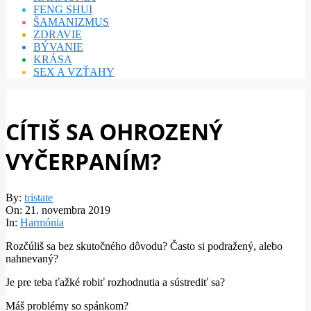
FENG SHUI
ŠAMANIZMUS
ZDRAVIE
BÝVANIE
KRÁSA
SEX A VZŤAHY
CÍTIŠ SA OHROZENÝ
VYČERPANÍM?
By:
tristate
On:
21. novembra 2019
In:
Harmónia
Rozčúliš sa bez skutočného dôvodu? Často si podražený, alebo
nahnevaný?
Je pre teba ťažké robiť rozhodnutia a sústrediť sa?
Máš problémy so spánkom?