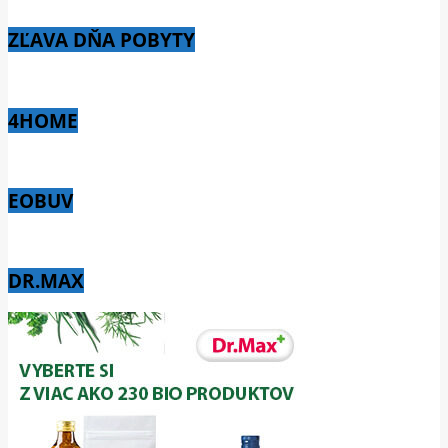
ZĽAVA DŇA POBYTY
4HOME
EOBUV
DR.MAX