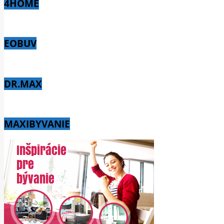
4HOME
EOBUV
DR.MAX
MAXIBYVANIE