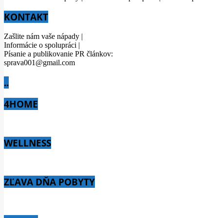
KONTAKT
Zašlite nám vaše nápady |
Informácie o spolupráci |
Písanie a publikovanie PR článkov:
sprava001@gmail.com
..
4HOME
WELLNESS
ZĽAVA DŇA POBYTY