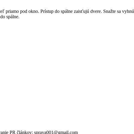
teľ priamo pod okno.
Prístup do spálne zaisťujú dvere.
Snažte sa vyhnú
do spálne.
ikovanie PR článkov: sprava001@gmail.com