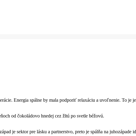
erácie.
Energia spálne by mala podporiť relaxáciu a uvoľnenie.
To je j
eňoch od čokoládovo hnedej cez žltú po svetle béžovú.
západ je sektor pre lásku a partnerstvo, preto je spálňa na juhozápade i