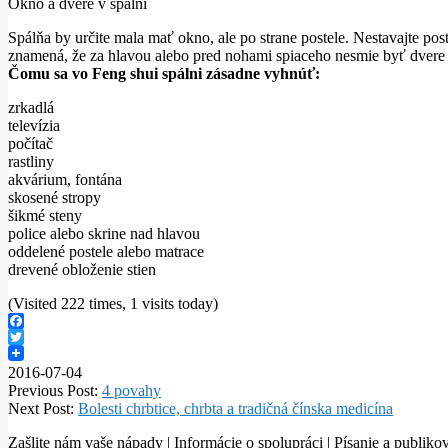
Okno a dvere v spálni
Spálňa by určite mala mať okno, ale po strane postele.
Nestavajte pos
znamená, že za hlavou alebo pred nohami spiaceho nesmie byť dvere 
Čomu sa vo Feng shui spálni zásadne vyhnúť:
zrkadlá
televízia
počítač
rastliny
akvárium, fontána
skosené stropy
šikmé steny
police alebo skrine nad hlavou
oddelené postele alebo matrace
drevené obloženie stien
(Visited 222 times, 1 visits today)
Facebook
Twitter
2016-07-04
Previous Post:
4 povahy
Next Post:
Bolesti chrbtice, chrbta a tradičná čínska medicína
Zašlite nám vaše nápady | Informácie o spolupráci | Písanie a publ