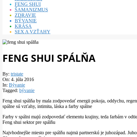
FENG SHUI
ŠAMANIZMUS
ZDRAVIE
BÝVANIE
KRÁSA
SEX A VZŤAHY
FENG SHUI SPÁLŇA
By:
tristate
On:
4. júla 2016
In:
Bývanie
Tagged:
bývanie
Feng shui spálňa by mala zodpovedať energii pokoja, oddychu, regen
spálne sú vzťahy, intimita, láska a
farby spálne
Farby v spálni majú zodpovedať elementu krajiny, teda farbám v odti
Feng shui sektor pre spálňu
Najvhodnejšie miesto pre spálňu najmä partnerskú je juhozápad.
Juho