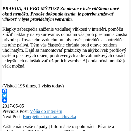
PRAVDA, ALEBO MÝTUS? Za plesne v byte väčšinou nové
okná nemôžu. Pretože dokonale tesnia, je potreba znižovať
vlhkosť v byte pravidelným vetraním.
Klapky zabezpečia zníženie vzdušnej vlhkosti v interiéri, pomôžu
znížiť náklady na vykurovanie, ochránia vás proti plesniam a zaistia
prívod spaľovacieho vzduchu pre plynové spotrebiče a spotrebiče
na tuhé palivá. Tým vás čiastočne chránia proti otrave oxidom
uhoľnatým. Dajú sa namontovať prakticky na akýkoľvek profilový
systém plastových okien, pri drevených a drevohliníkových oknách
je lepšie ich nainštalovať už pri ich výrobe. Aj dodatočná montáž je
však možná.
(Visited 195 times, 1 visits today)
Facebook
Twitter
2017-05-05
Previous Post:
Vôňa do interiéru
Next Post:
Energetická ochrana človeka
Zašlite nám vaše nápady | Informácie o spolupráci | Písanie a