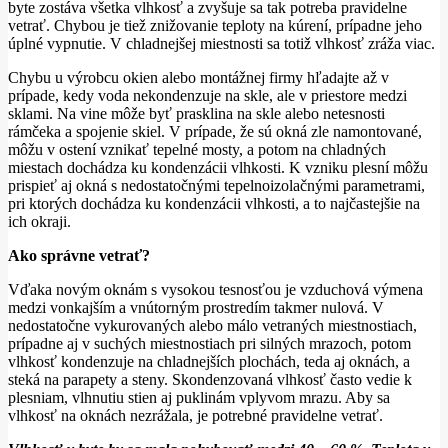
byte zostáva všetka vlhkosť a zvyšuje sa tak potreba pravidelne
vetrať. Chybou je tiež znižovanie teploty na kúrení, prípadne jeho
úplné vypnutie. V chladnejšej miestnosti sa totiž vlhkosť zráža viac.
Chybu u výrobcu okien alebo montážnej firmy hľadajte až v
prípade, kedy voda nekondenzuje na skle, ale v priestore medzi
sklami. Na vine môže byť prasklina na skle alebo netesnosti
rámčeka a spojenie skiel. V prípade, že sú okná zle namontované,
môžu v ostení vznikať tepelné mosty, a potom na chladných
miestach dochádza ku kondenzácii vlhkosti. K vzniku plesní môžu
prispieť aj okná s nedostatočnými tepelnoizolačnými parametrami,
pri ktorých dochádza ku kondenzácii vlhkosti, a to najčastejšie na
ich okraji.
Ako správne vetrať?
Vďaka novým oknám s vysokou tesnosťou je vzduchová výmena
medzi vonkajším a vnútorným prostredím takmer nulová. V
nedostatočne vykurovaných alebo málo vetraných miestnostiach,
prípadne aj v suchých miestnostiach pri silných mrazoch, potom
vlhkosť kondenzuje na chladnejších plochách, teda aj oknách, a
steká na parapety a steny. Skondenzovaná vlhkosť často vedie k
plesniam, vlhnutiu stien aj puklinám vplyvom mrazu. Aby sa
vlhkosť na oknách nezrážala, je potrebné pravidelne vetrať.