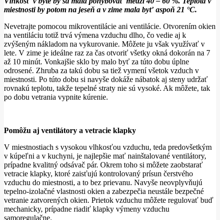
Vlhkosť v byte by sa mala pohybovať medzi 40 – 60 %. Teplota v
miestnosti by potom na jeseň a v zime mala byť aspoň 21 °C.
Nevetrajte pomocou mikroventilácie ani ventilácie. Otvorením okien
na ventiláciu totiž trvá výmena vzduchu dlho, čo vedie aj k
zvýšeným nákladom na vykurovanie. Môžete ju však využívať v
lete. V zime je ideálne raz za čas otvoriť všetky okná dokorán na 7
až 10 minút. Vonkajšie sklo by malo byť za túto dobu úplne
odrosené. Zhruba za takú dobu sa tiež vymení všetok vzduch v
miestnosti. Po túto dobu si navyše dokáže nábatok aj steny udržať
rovnakú teplotu, takže tepelné straty nie sú vysoké. Ak môžete, tak
po dobu vetrania vypnite kúrenie.
Pomôžu aj ventilátory a vetracie klapky
V miestnostiach s vysokou vlhkosťou vzduchu, teda predovšetkým
v kúpeľni a v kuchyni, je najlepšie mať nainštalované ventilátory,
prípadne kvalitný odsávač pár. Okrem toho si môžete zaobstarať
vetracie klapky, ktoré zaisťujú kontrolovaný prísun čerstvého
vzduchu do miestnosti, a to bez prievanu. Navyše neovplyvňujú
tepelno-izolačné vlastnosti okien a zabezpečia neustále bezpečné
vetranie zatvorených okien. Prietok vzduchu môžete regulovať buď
mechanicky, prípadne riadiť klapky výmeny vzduchu
samoregulačne.