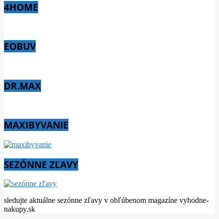
4HOME
EOBUV
DR.MAX
MAXIBYVANIE
SEZÓNNE ZĽAVY
sledujte aktuálne sezónne zľavy v obľúbenom magazíne vyhodne-
nakupy.sk