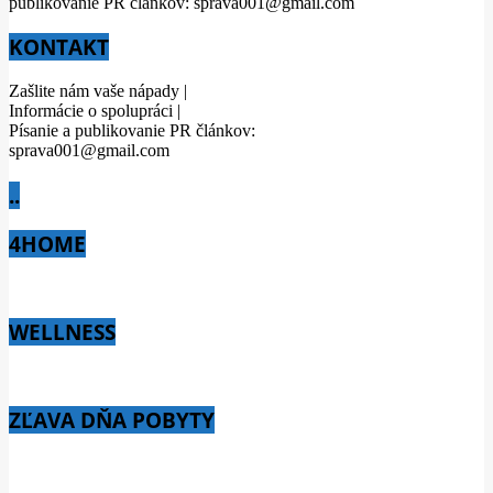
publikovanie PR článkov: sprava001@gmail.com
KONTAKT
Zašlite nám vaše nápady |
Informácie o spolupráci |
Písanie a publikovanie PR článkov:
sprava001@gmail.com
..
4HOME
WELLNESS
ZĽAVA DŇA POBYTY