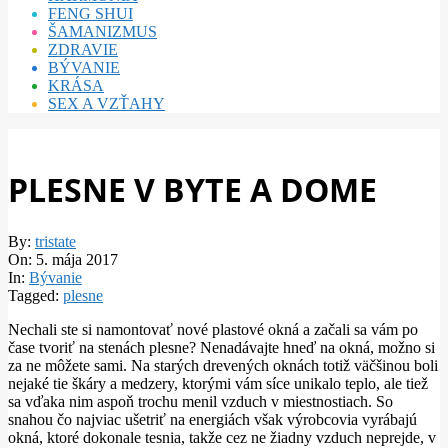
FENG SHUI
ŠAMANIZMUS
ZDRAVIE
BÝVANIE
KRÁSA
SEX A VZŤAHY
PLESNE V BYTE A DOME
By:
tristate
On:
5. mája 2017
In:
Bývanie
Tagged:
plesne
Nechali ste si namontovať nové plastové okná a začali sa vám po
čase tvoriť na stenách plesne? Nenadávajte hneď na okná, možno si
za ne môžete sami. Na starých drevených oknách totiž väčšinou boli
nejaké tie škáry a medzery, ktorými vám síce unikalo teplo, ale tiež
sa vďaka nim aspoň trochu menil vzduch v miestnostiach. So
snahou čo najviac ušetriť na energiách však výrobcovia vyrábajú
okná, ktoré dokonale tesnia, takže cez ne žiadny vzduch neprejde, v