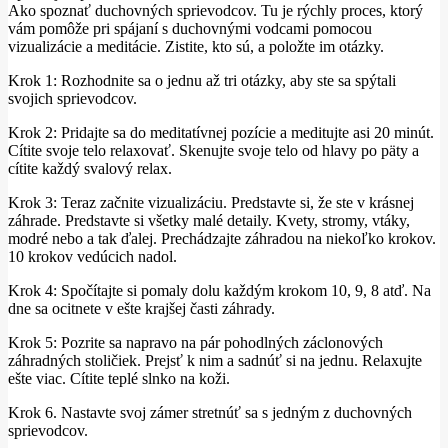
Ako spoznať duchovných sprievodcov.
Tu je rýchly proces, ktorý
vám pomôže pri spájaní s duchovnými vodcami pomocou
vizualizácie a meditácie.
Zistite, kto sú, a položte im otázky.
Krok 1: Rozhodnite sa o jednu až tri otázky, aby ste sa spýtali
svojich sprievodcov.
Krok 2: Pridajte sa do meditatívnej pozície a meditujte asi 20 minút.
Cítite svoje telo relaxovať.
Skenujte svoje telo od hlavy po päty a
cítite každý svalový relax.
Krok 3: Teraz začnite vizualizáciu.
Predstavte si, že ste v krásnej
záhrade.
Predstavte si všetky malé detaily.
Kvety, stromy, vtáky,
modré nebo a tak ďalej.
Prechádzajte záhradou na niekoľko krokov.
10 krokov vedúcich nadol.
Krok 4: Spočítajte si pomaly dolu každým krokom 10, 9, 8 atď. Na
dne sa ocitnete v ešte krajšej časti záhrady.
Krok 5: Pozrite sa napravo na pár pohodlných záclonových
záhradných stoličiek.
Prejsť k nim a sadnúť si na jednu.
Relaxujte
ešte viac.
Cítite teplé slnko na koži.
Krok 6. Nastavte svoj zámer stretnúť sa s jedným z duchovných
sprievodcov.