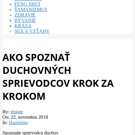
FENG SHUI
ŠAMANIZMUS
ZDRAVIE
BÝVANIE
KRÁSA
SEX A VZŤAHY
AKO SPOZNAŤ
DUCHOVNÝCH
SPRIEVODCOV KROK ZA
KROKOM
By:
tristate
On:
22. novembra 2018
In:
Harmónia
Spoznajte sprievodcu duchov