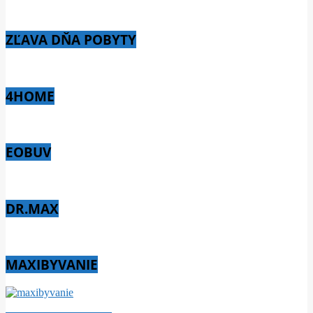
ZĽAVA DŇA POBYTY
4HOME
EOBUV
DR.MAX
MAXIBYVANIE