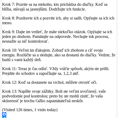
Krok 7: Pozrite sa na niekoho, kto prichádza do diaľky.
Keď sa
blížia, stávajú sa jasnejšími.
Dodržujte ich funkcie.
Krok 8: Pozdravte ich a pozvite ich, aby si sadli.
Opýtajte sa ich ich
meno.
Krok 9: Dajte im vedieť, že máte niekoľko otázok.
Opýtajte sa ich
jeden po druhom.
Pamätajte na odpovede.
Nechajte tok procesu,
nesnažte sa nič kontrolovať.
Krok 10: Veľmi im ďakujem.
Zobuď ich zbohom a cíť svoju
energiu.
Rozlúčte sa a sledujte, ako sa dostanú do diaľky.
Vedzte, že
budú s vami každý deň.
Krok 11: Teraz je čas odísť.
Vždy vráťte spôsob, akým ste prišli.
Prejdite do schodov a započítajte sa, 1,2,3 atď.
Krok 12: Keď sa dostanete na vrchol, môžete otvoriť oči.
Krok 13: Napíšte svoje zážitky.
Boli ste veľmi uvoľnený, vaše
podvedomie pod kontrolou;
preto by ste mohli zistiť, že vaša
skúsenosť je trochu ťažko zapamätateľná neskôr.
(Visited 126 times, 1 visits today)